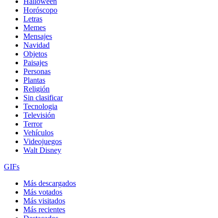
Halloween
Horóscopo
Letras
Memes
Mensajes
Navidad
Objetos
Paisajes
Personas
Plantas
Religión
Sin clasificar
Tecnologia
Televisión
Terror
Vehículos
Videojuegos
Walt Disney
GIFs
Más descargados
Más votados
Más visitados
Más recientes