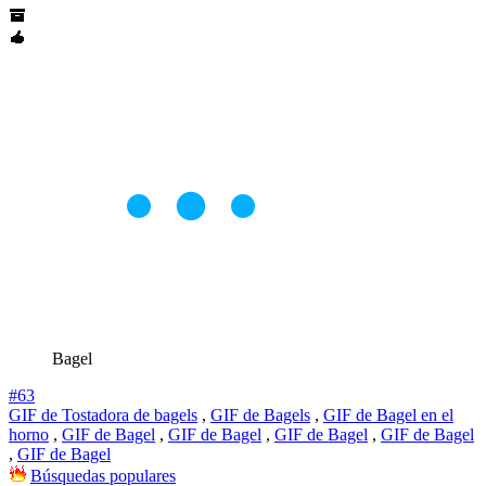
Bagel
#63
GIF de Tostadora de bagels
,
GIF de Bagels
,
GIF de Bagel en el
horno
,
GIF de Bagel
,
GIF de Bagel
,
GIF de Bagel
,
GIF de Bagel
,
GIF de Bagel
Búsquedas populares