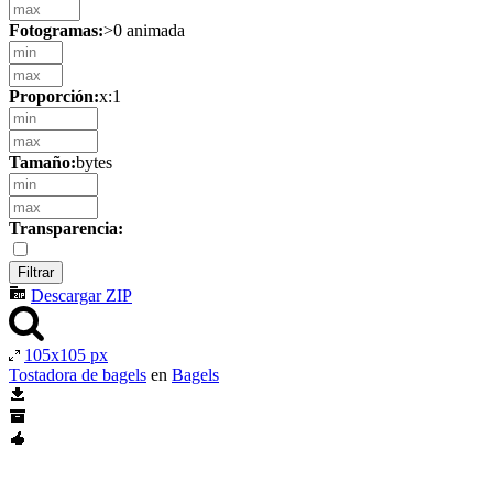
Fotogramas:
>0 animada
Proporción:
x:1
Tamaño:
bytes
Transparencia:
Descargar ZIP
105x105 px
Tostadora de bagels
en
Bagels