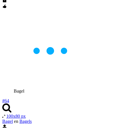
Bagel
#64
100x80 px
Bagel
en
Bagels