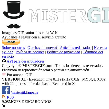
Imágenes GIFs animados en la Web!
Ayudanos a seguir con el servicio gratuito
Sobre nosotros
|
Que hay de nuevo?
|
Artículos redactados
|
Necesita
ayuda?
|
Política de cookies
|
Política de privacidad
|
Términos del
servicio
API para desarrolladores
Copyright ©
MISTERGIF.com
- Todos los derechos reservados.
Prohibida su reproducción total o parcial sin autorización.
Por amor al GIF
VERSION 3.1
- Execution time 0.11s (PHP 0.03s | MYSQL 0.08s)
with 22 queries to the database - Rendered in
X
/mistergif.fanpage
RSS
9.08M
GIFS DESCARGADOS