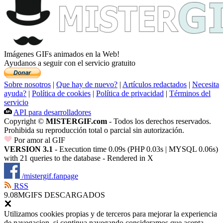
Imágenes GIFs animados en la Web!
Ayudanos a seguir con el servicio gratuito
Sobre nosotros
|
Que hay de nuevo?
|
Artículos redactados
|
Necesita
ayuda?
|
Política de cookies
|
Política de privacidad
|
Términos del
servicio
API para desarrolladores
Copyright ©
MISTERGIF.com
- Todos los derechos reservados.
Prohibida su reproducción total o parcial sin autorización.
Por amor al GIF
VERSION 3.1
- Execution time 0.09s (PHP 0.03s | MYSQL 0.06s)
with 21 queries to the database - Rendered in
X
/mistergif.fanpage
RSS
9.08M
GIFS DESCARGADOS
Utilizamos cookies propias y de terceros para mejorar la experiencia
de navegacion, si continua navegando consideramos que acepta