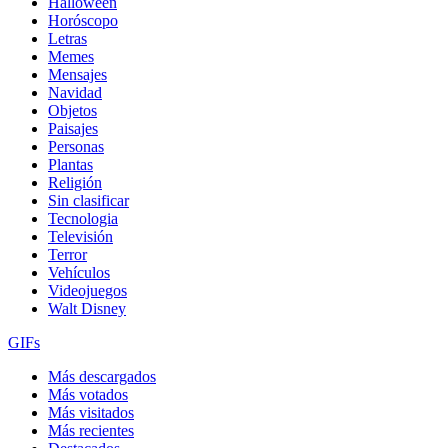
Halloween
Horóscopo
Letras
Memes
Mensajes
Navidad
Objetos
Paisajes
Personas
Plantas
Religión
Sin clasificar
Tecnologia
Televisión
Terror
Vehículos
Videojuegos
Walt Disney
GIFs
Más descargados
Más votados
Más visitados
Más recientes