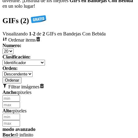
divertirte. ¡Disfrutá de los mejores
GIFs en Bandejas Con Bebida
en un solo lugar!
GIFs (2)
Visualizando
1
-
2
de
2
GIFs en Bandejas Con Bebida
Ordenar items
Numero:
Clasificación:
Orden:
Filtrar imágenes
Ancho:
pixeles
Alto:
pixeles
modo avanzado
Bucle:
0 infinito