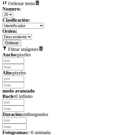
Ordenar items
Numero:
Clasificación:
Orden:
Filtrar imágenes
Ancho:
pixeles
Alto:
pixeles
modo avanzado
Bucle:
0 infinito
Duración:
milisegundos
Fotogramas:
>0 animada