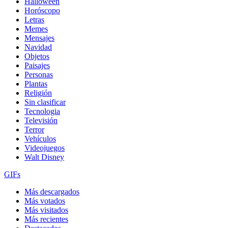
Halloween
Horóscopo
Letras
Memes
Mensajes
Navidad
Objetos
Paisajes
Personas
Plantas
Religión
Sin clasificar
Tecnologia
Televisión
Terror
Vehículos
Videojuegos
Walt Disney
GIFs
Más descargados
Más votados
Más visitados
Más recientes