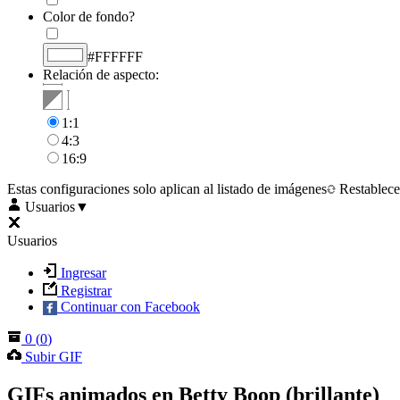
Color de fondo?
#FFFFFF
Relación de aspecto:
1:1
4:3
16:9
Estas configuraciones solo aplican al listado de imágenes
Restablece
Usuarios
▼
Usuarios
Ingresar
Registrar
Continuar con Facebook
0
(
0
)
Subir GIF
GIFs animados en Betty Boop (brillante)