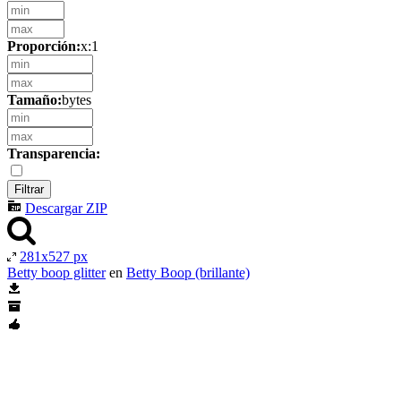
Proporción:
x:1
Tamaño:
bytes
Transparencia:
Descargar ZIP
281x527 px
Betty boop glitter
en
Betty Boop (brillante)