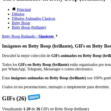
Principal
Dibujos
Dibujos Animados Clasicos
Betty Boop
Betty Boop (brillante)
Betty Boop Bailando -
Siguiente
Imágenes en Betty Boop (brillante), GIFs en Betty Boo
Descubrí la mejor colección de
GIFs animados en Betty Boop (brill
Todos los
GIFs en Betty Boop (brillante)
están organizados por temá
por WhatsApp, Telegram, Messenger o correo electronico.
Estas
imágenes animadas en Betty Boop (brillante)
son 100% gratis,
Usalos en tus presentaciones, mensajes o simplemente para divertirte.
GIFs (26)
Visualizando
1
-
20
de
26
GIFs en Betty Boop (brillante)