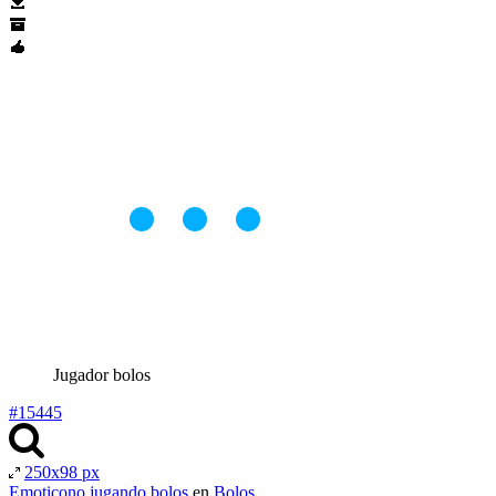
Jugador bolos
#15445
250x98 px
Emoticono jugando bolos
en
Bolos