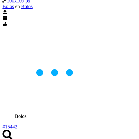
100x109 px
Bolos
en
Bolos
Bolos
#15442