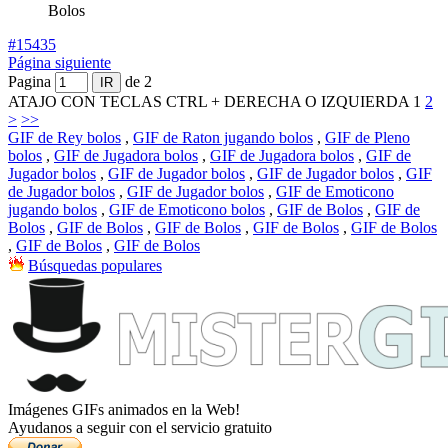
Bolos
#15435
Página siguiente
Pagina
de 2
ATAJO CON TECLAS CTRL + DERECHA O IZQUIERDA
1
2
>
>>
GIF de Rey bolos
,
GIF de Raton jugando bolos
,
GIF de Pleno
bolos
,
GIF de Jugadora bolos
,
GIF de Jugadora bolos
,
GIF de
Jugador bolos
,
GIF de Jugador bolos
,
GIF de Jugador bolos
,
GIF
de Jugador bolos
,
GIF de Jugador bolos
,
GIF de Emoticono
jugando bolos
,
GIF de Emoticono bolos
,
GIF de Bolos
,
GIF de
Bolos
,
GIF de Bolos
,
GIF de Bolos
,
GIF de Bolos
,
GIF de Bolos
,
GIF de Bolos
,
GIF de Bolos
Búsquedas populares
Imágenes GIFs animados en la Web!
Ayudanos a seguir con el servicio gratuito