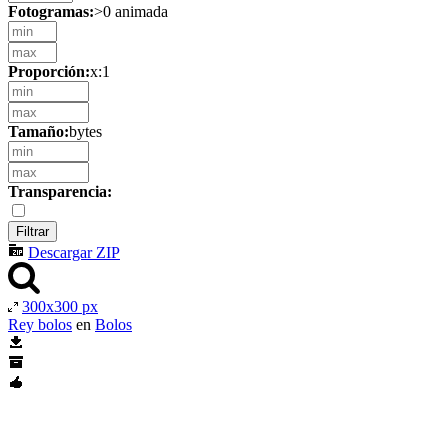
Fotogramas:
>0 animada
Proporción:
x:1
Tamaño:
bytes
Transparencia:
Descargar ZIP
300x300 px
Rey bolos
en
Bolos