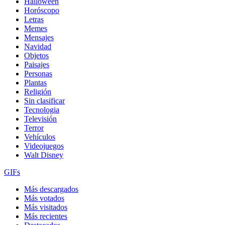
Halloween
Horóscopo
Letras
Memes
Mensajes
Navidad
Objetos
Paisajes
Personas
Plantas
Religión
Sin clasificar
Tecnologia
Televisión
Terror
Vehículos
Videojuegos
Walt Disney
GIFs
Más descargados
Más votados
Más visitados
Más recientes