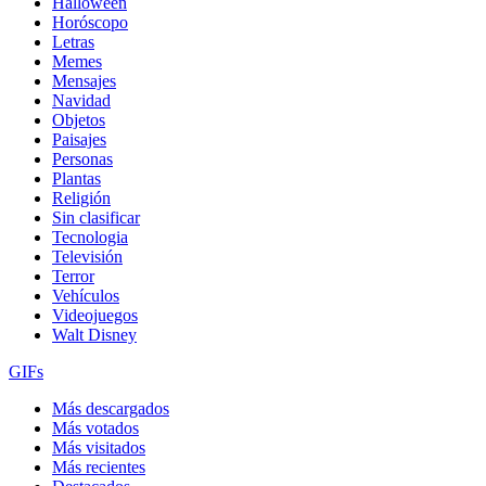
Halloween
Horóscopo
Letras
Memes
Mensajes
Navidad
Objetos
Paisajes
Personas
Plantas
Religión
Sin clasificar
Tecnologia
Televisión
Terror
Vehículos
Videojuegos
Walt Disney
GIFs
Más descargados
Más votados
Más visitados
Más recientes