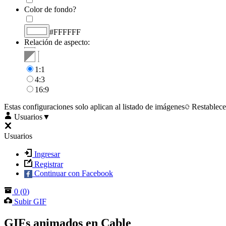
Color de fondo?
#FFFFFF
Relación de aspecto:
1:1
4:3
16:9
Estas configuraciones solo aplican al listado de imágenes
Restablece
Usuarios
▼
Usuarios
Ingresar
Registrar
Continuar con Facebook
0
(
0
)
Subir GIF
GIFs animados en Cable