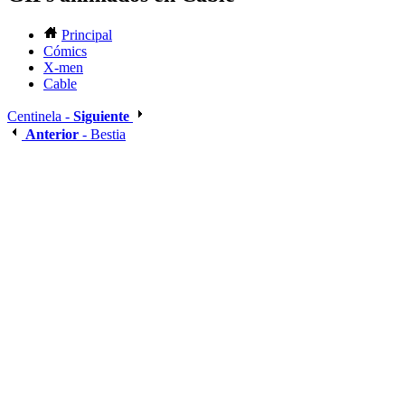
Principal
Cómics
X-men
Cable
Centinela -
Siguiente
Anterior
- Bestia