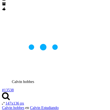
Calvin hobbes
#13538
147x136 px
Calvin hobbes
en
Calvin Estudiando