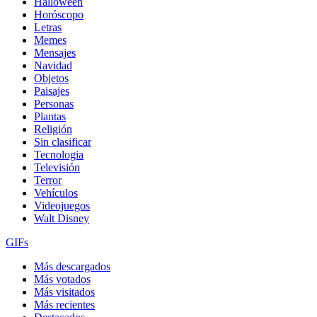
Halloween
Horóscopo
Letras
Memes
Mensajes
Navidad
Objetos
Paisajes
Personas
Plantas
Religión
Sin clasificar
Tecnologia
Televisión
Terror
Vehículos
Videojuegos
Walt Disney
GIFs
Más descargados
Más votados
Más visitados
Más recientes