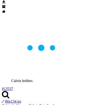
Calvin hobbes
#13537
86x134 px