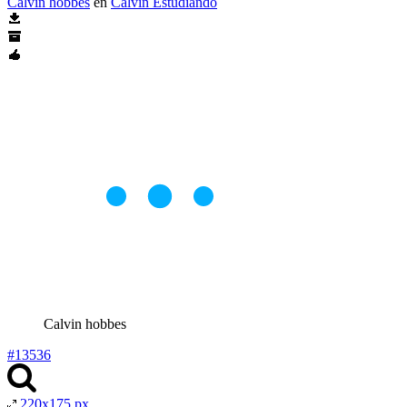
Calvin hobbes
en
Calvin Estudiando
Calvin hobbes
#13536
220x175 px