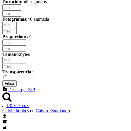
Duración:
milisegundos
Fotogramas:
>0 animada
Proporción:
x:1
Tamaño:
bytes
Transparencia:
Descargar ZIP
135x175 px
Calvin hobbes
en
Calvin Estudiando