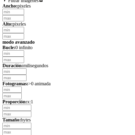
Filtrar imágenes
Ancho:
pixeles
Alto:
pixeles
modo avanzado
Bucle:
0 infinito
Duración:
milisegundos
Fotogramas:
>0 animada
Proporción:
x:1
Tamaño:
bytes