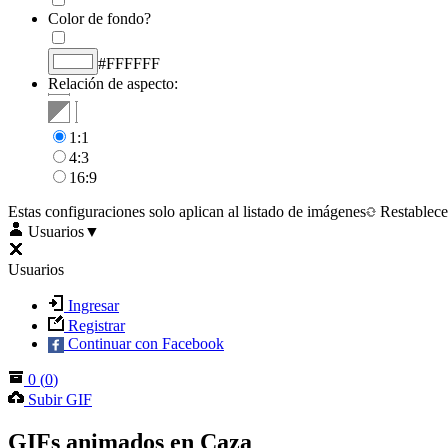
Color de fondo?
#FFFFFF
Relación de aspecto:
1:1
4:3
16:9
Estas configuraciones solo aplican al listado de imágenes
Restablece
Usuarios
▼
Usuarios
Ingresar
Registrar
Continuar con Facebook
0
(
0
)
Subir GIF
GIFs animados en Caza