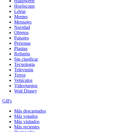
Halloween
Horóscopo
Letras
Memes
Mensajes
Navidad
Objetos
Paisajes
Personas
Plantas
Religión
Sin clasificar
Tecnologia
Televisión
Terror
Vehículos
Videojuegos
Walt Disney
GIFs
Más descargados
Más votados
Más visitados
Más recientes