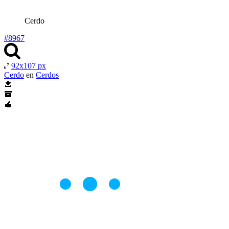
Cerdo
#8967
92x107 px
Cerdo
en
Cerdos