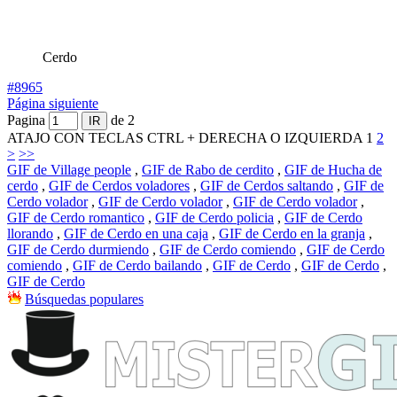
Cerdo
#8965
Página siguiente
Pagina
de 2
ATAJO CON TECLAS CTRL + DERECHA O IZQUIERDA
1
2
>
>>
GIF de Village people
,
GIF de Rabo de cerdito
,
GIF de Hucha de
cerdo
,
GIF de Cerdos voladores
,
GIF de Cerdos saltando
,
GIF de
Cerdo volador
,
GIF de Cerdo volador
,
GIF de Cerdo volador
,
GIF de Cerdo romantico
,
GIF de Cerdo policia
,
GIF de Cerdo
llorando
,
GIF de Cerdo en una caja
,
GIF de Cerdo en la granja
,
GIF de Cerdo durmiendo
,
GIF de Cerdo comiendo
,
GIF de Cerdo
comiendo
,
GIF de Cerdo bailando
,
GIF de Cerdo
,
GIF de Cerdo
,
GIF de Cerdo
Búsquedas populares