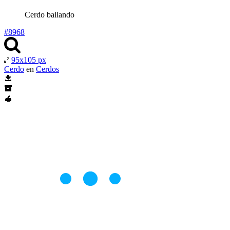
Cerdo bailando
#8968
95x105 px
Cerdo
en
Cerdos