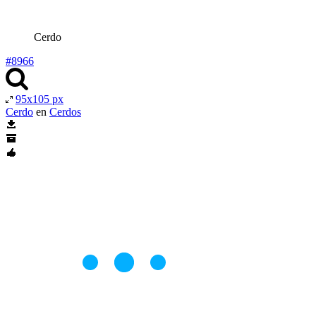
Cerdo
#8966
95x105 px
Cerdo
en
Cerdos