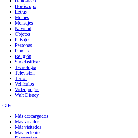
Halloween
Horóscopo
Letras
Memes
Mensajes
Navidad
Objetos
Paisajes
Personas
Plantas
Religión
Sin clasificar
Tecnologia
Televisión
Terror
Vehículos
Videojuegos
Walt Disney
GIFs
Más descargados
Más votados
Más visitados
Más recientes