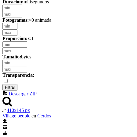
Duración:
milisegundos
Fotogramas:
>0 animada
Proporción:
x:1
Tamaño:
bytes
Transparencia:
Descargar ZIP
410x145 px
Village people
en
Cerdos