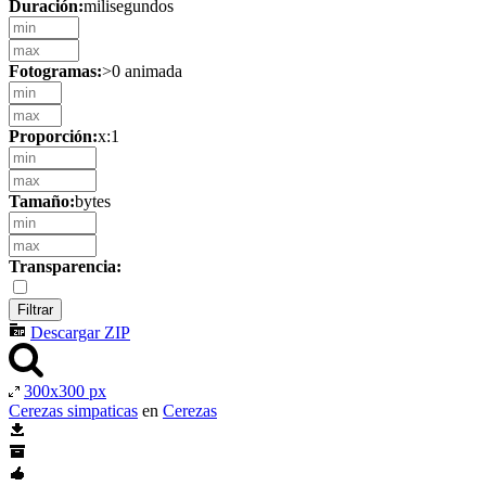
Duración:
milisegundos
Fotogramas:
>0 animada
Proporción:
x:1
Tamaño:
bytes
Transparencia:
Descargar ZIP
300x300 px
Cerezas simpaticas
en
Cerezas