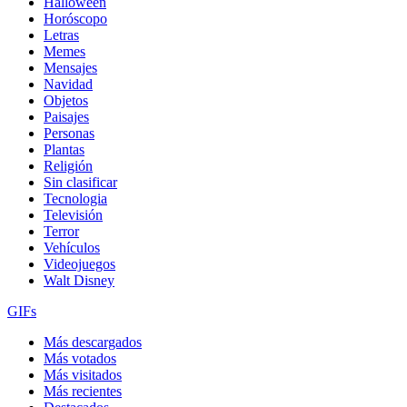
Halloween
Horóscopo
Letras
Memes
Mensajes
Navidad
Objetos
Paisajes
Personas
Plantas
Religión
Sin clasificar
Tecnologia
Televisión
Terror
Vehículos
Videojuegos
Walt Disney
GIFs
Más descargados
Más votados
Más visitados
Más recientes