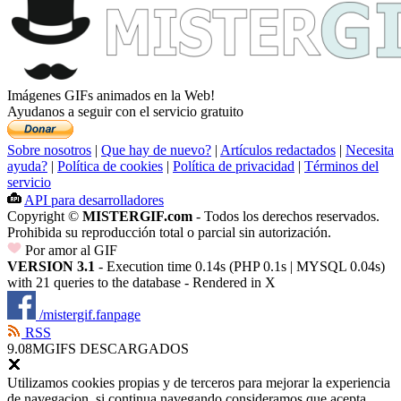
Imágenes GIFs animados en la Web!
Ayudanos a seguir con el servicio gratuito
Sobre nosotros
|
Que hay de nuevo?
|
Artículos redactados
|
Necesita
ayuda?
|
Política de cookies
|
Política de privacidad
|
Términos del
servicio
API para desarrolladores
Copyright ©
MISTERGIF.com
- Todos los derechos reservados.
Prohibida su reproducción total o parcial sin autorización.
Por amor al GIF
VERSION 3.1
- Execution time 0.14s (PHP 0.1s | MYSQL 0.04s)
with 21 queries to the database - Rendered in
X
/mistergif.fanpage
RSS
9.08M
GIFS DESCARGADOS
Utilizamos cookies propias y de terceros para mejorar la experiencia
de navegacion, si continua navegando consideramos que acepta