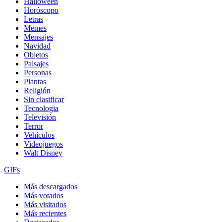
Halloween
Horóscopo
Letras
Memes
Mensajes
Navidad
Objetos
Paisajes
Personas
Plantas
Religión
Sin clasificar
Tecnologia
Televisión
Terror
Vehículos
Videojuegos
Walt Disney
GIFs
Más descargados
Más votados
Más visitados
Más recientes