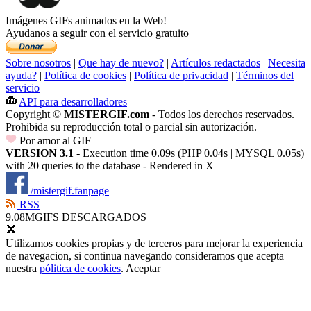
Imágenes GIFs animados en la Web!
Ayudanos a seguir con el servicio gratuito
Sobre nosotros
|
Que hay de nuevo?
|
Artículos redactados
|
Necesita
ayuda?
|
Política de cookies
|
Política de privacidad
|
Términos del
servicio
API para desarrolladores
Copyright ©
MISTERGIF.com
- Todos los derechos reservados.
Prohibida su reproducción total o parcial sin autorización.
Por amor al GIF
VERSION 3.1
- Execution time 0.09s (PHP 0.04s | MYSQL 0.05s)
with 20 queries to the database - Rendered in
X
/mistergif.fanpage
RSS
9.08M
GIFS DESCARGADOS
Utilizamos cookies propias y de terceros para mejorar la experiencia
de navegacion, si continua navegando consideramos que acepta
nuestra
pólitica de cookies
.
Aceptar