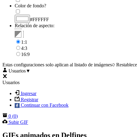
Color de fondo?
#FFFFFF
Relación de aspecto:
1:1
4:3
16:9
Estas configuraciones solo aplican al listado de imágenes
Restablece
Usuarios
▼
Usuarios
Ingresar
Registrar
Continuar con Facebook
0
(
0
)
Subir GIF
GIFs animados en Delfines