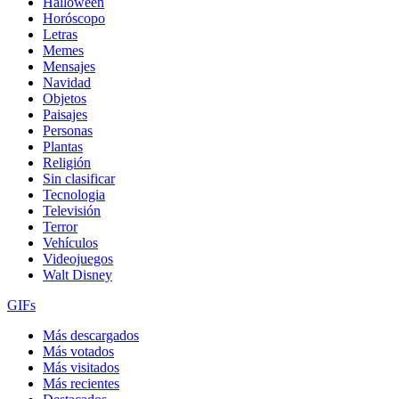
Halloween
Horóscopo
Letras
Memes
Mensajes
Navidad
Objetos
Paisajes
Personas
Plantas
Religión
Sin clasificar
Tecnologia
Televisión
Terror
Vehículos
Videojuegos
Walt Disney
GIFs
Más descargados
Más votados
Más visitados
Más recientes