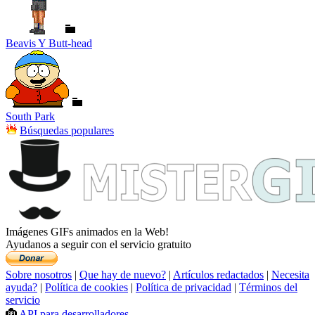
Beavis Y Butt-head
South Park
Búsquedas populares
Imágenes GIFs animados en la Web!
Ayudanos a seguir con el servicio gratuito
Sobre nosotros
|
Que hay de nuevo?
|
Artículos redactados
|
Necesita
ayuda?
|
Política de cookies
|
Política de privacidad
|
Términos del
servicio
API para desarrolladores