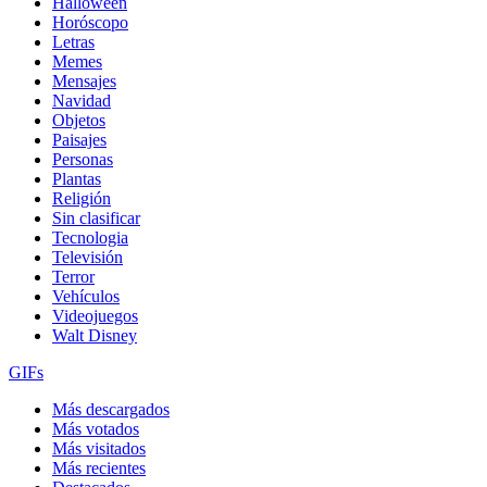
Halloween
Horóscopo
Letras
Memes
Mensajes
Navidad
Objetos
Paisajes
Personas
Plantas
Religión
Sin clasificar
Tecnologia
Televisión
Terror
Vehículos
Videojuegos
Walt Disney
GIFs
Más descargados
Más votados
Más visitados
Más recientes