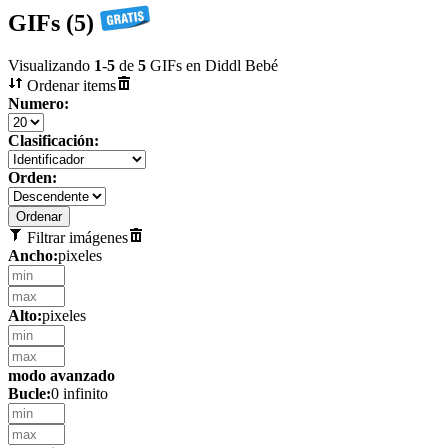
GIFs (5)
Visualizando
1
-
5
de
5
GIFs en Diddl Bebé
Ordenar items
Numero:
Clasificación:
Orden:
Filtrar imágenes
Ancho:
pixeles
Alto:
pixeles
modo avanzado
Bucle:
0 infinito