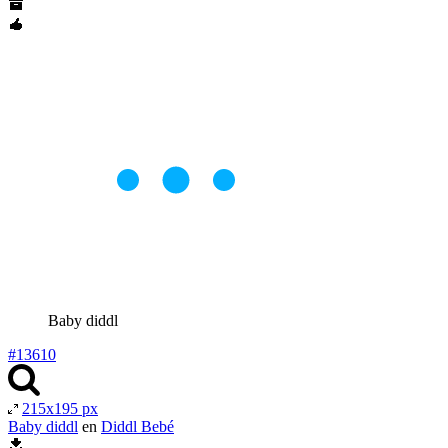
Baby diddl
#13610
215x195 px
Baby diddl
en
Diddl Bebé