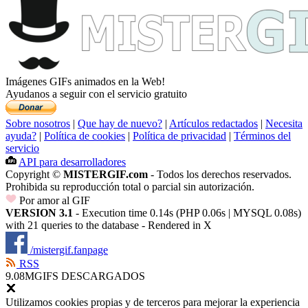
Imágenes GIFs animados en la Web!
Ayudanos a seguir con el servicio gratuito
Sobre nosotros
|
Que hay de nuevo?
|
Artículos redactados
|
Necesita
ayuda?
|
Política de cookies
|
Política de privacidad
|
Términos del
servicio
API para desarrolladores
Copyright ©
MISTERGIF.com
- Todos los derechos reservados.
Prohibida su reproducción total o parcial sin autorización.
Por amor al GIF
VERSION 3.1
- Execution time 0.14s (PHP 0.06s | MYSQL 0.08s)
with 21 queries to the database - Rendered in
X
/mistergif.fanpage
RSS
9.08M
GIFS DESCARGADOS
Utilizamos cookies propias y de terceros para mejorar la experiencia