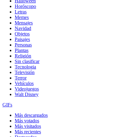
Halloween
Horóscopo
Letras
Memes
Mensajes
Navidad
Objetos
Paisajes
Personas
Plantas
Religión
Sin clasificar
Tecnologia
Televisión
Terror
Vehículos
Videojuegos
Walt Disney
GIFs
Más descargados
Más votados
Más visitados
Más recientes