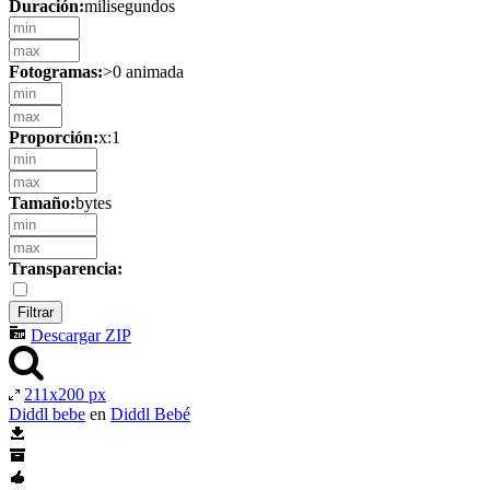
Duración:
milisegundos
Fotogramas:
>0 animada
Proporción:
x:1
Tamaño:
bytes
Transparencia:
Descargar ZIP
211x200 px
Diddl bebe
en
Diddl Bebé