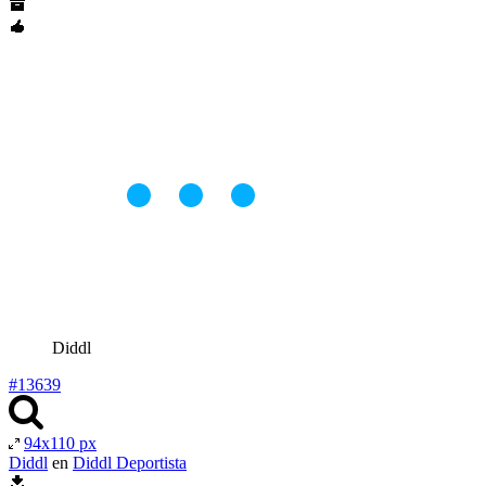
Diddl
#13639
94x110 px
Diddl
en
Diddl Deportista