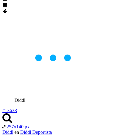
Diddl
#13638
257x140 px
Diddl
en
Diddl Deportista