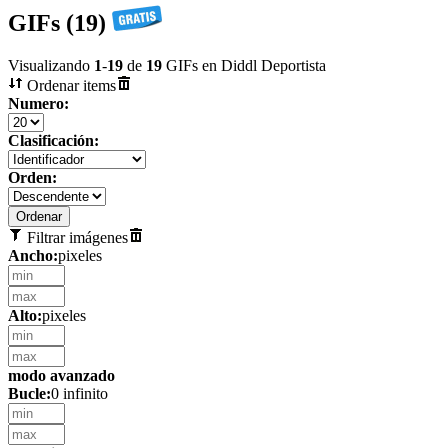
GIFs (19)
Visualizando
1
-
19
de
19
GIFs en Diddl Deportista
Ordenar items
Numero:
Clasificación:
Orden:
Filtrar imágenes
Ancho:
pixeles
Alto:
pixeles
modo avanzado
Bucle:
0 infinito