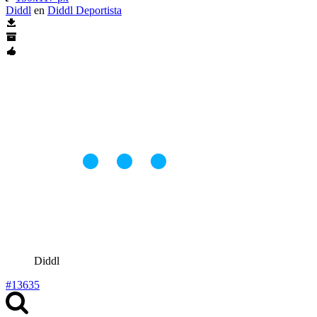
Diddl
en
Diddl Deportista
Diddl
#13635