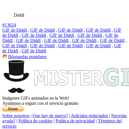
Diddl
#13624
GIF de Diddl
,
GIF de Diddl
,
GIF de Diddl
,
GIF de Diddl
,
GIF
de Diddl
,
GIF de Diddl
,
GIF de Diddl
,
GIF de Diddl
,
GIF de
Diddl
,
GIF de Diddl
,
GIF de Diddl
,
GIF de Diddl
,
GIF de Diddl
,
GIF de Diddl
,
GIF de Diddl
,
GIF de Diddl
,
GIF de Diddl
,
GIF
de Diddl
,
GIF de Diddl
Búsquedas populares
Imágenes GIFs animados en la Web!
Ayudanos a seguir con el servicio gratuito
Sobre nosotros
|
Que hay de nuevo?
|
Artículos redactados
|
Necesita
ayuda?
|
Política de cookies
|
Política de privacidad
|
Términos del
servicio