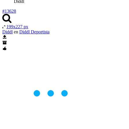
Diddl
#13628
199x227 px
Diddl
en
Diddl Deportista