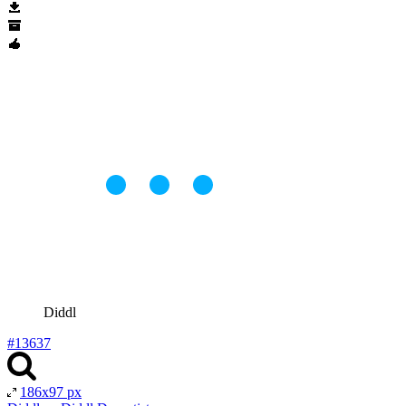
Diddl
#13637
186x97 px