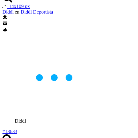
114x109 px
Diddl
en
Diddl Deportista
Diddl
#13633