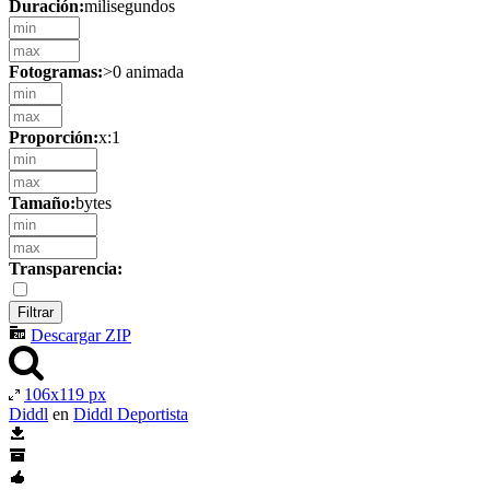
Duración:
milisegundos
Fotogramas:
>0 animada
Proporción:
x:1
Tamaño:
bytes
Transparencia:
Descargar ZIP
106x119 px
Diddl
en
Diddl Deportista