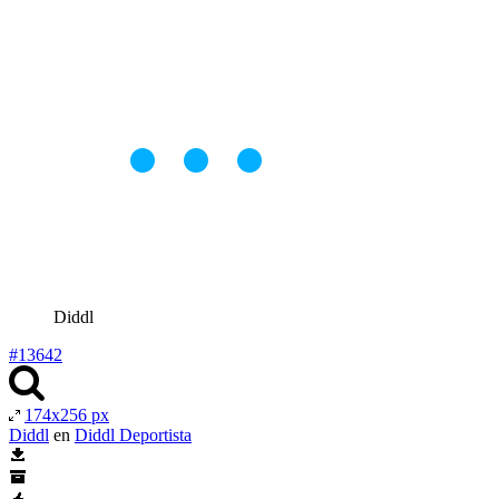
Diddl
#13642
174x256 px
Diddl
en
Diddl Deportista