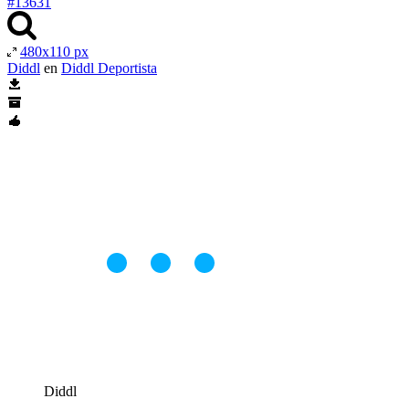
#13631
480x110 px
Diddl
en
Diddl Deportista
Diddl