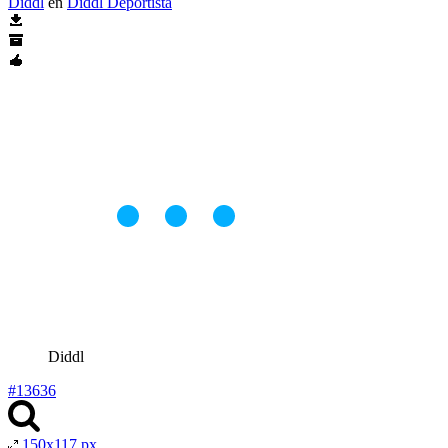
Diddl
en
Diddl Deportista
Diddl
#13636
150x117 px