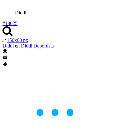
Diddl
#13625
150x68 px
Diddl
en
Diddl Deportista