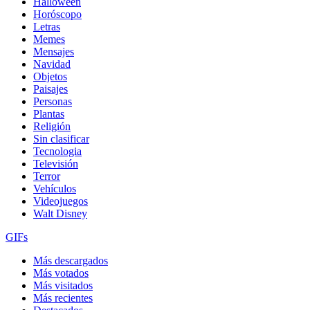
Halloween
Horóscopo
Letras
Memes
Mensajes
Navidad
Objetos
Paisajes
Personas
Plantas
Religión
Sin clasificar
Tecnologia
Televisión
Terror
Vehículos
Videojuegos
Walt Disney
GIFs
Más descargados
Más votados
Más visitados
Más recientes