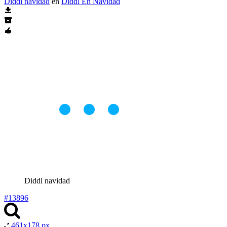
Diddl navidad
en
Diddl En Navidad
Diddl navidad
#13896
461x178 px