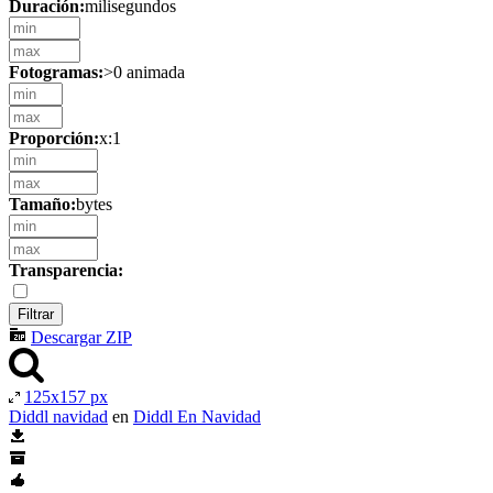
Duración:
milisegundos
Fotogramas:
>0 animada
Proporción:
x:1
Tamaño:
bytes
Transparencia:
Descargar ZIP
125x157 px
Diddl navidad
en
Diddl En Navidad