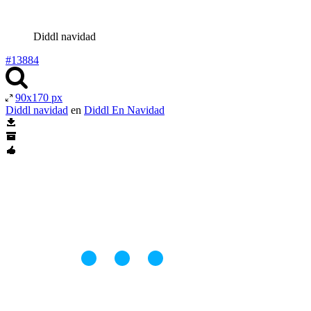
Diddl navidad
#13884
90x170 px
Diddl navidad
en
Diddl En Navidad