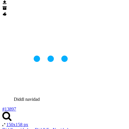
Diddl navidad
#13897
150x158 px