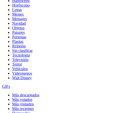
Halloween
Horóscopo
Letras
Memes
Mensajes
Navidad
Objetos
Paisajes
Personas
Plantas
Religión
Sin clasificar
Tecnologia
Televisión
Terror
Vehículos
Videojuegos
Walt Disney
GIFs
Más descargados
Más votados
Más visitados
Más recientes