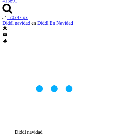
#13891
170x97 px
Diddl navidad
en
Diddl En Navidad
Diddl navidad