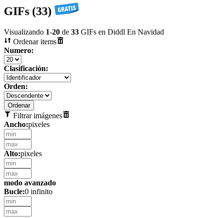
GIFs (33)
Visualizando
1
-
20
de
33
GIFs en Diddl En Navidad
Ordenar items
Numero:
Clasificación:
Orden:
Filtrar imágenes
Ancho:
pixeles
Alto:
pixeles
modo avanzado
Bucle:
0 infinito