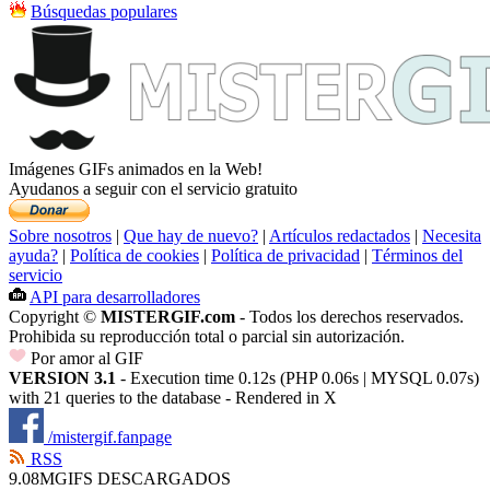
Búsquedas populares
Imágenes GIFs animados en la Web!
Ayudanos a seguir con el servicio gratuito
Sobre nosotros
|
Que hay de nuevo?
|
Artículos redactados
|
Necesita
ayuda?
|
Política de cookies
|
Política de privacidad
|
Términos del
servicio
API para desarrolladores
Copyright ©
MISTERGIF.com
- Todos los derechos reservados.
Prohibida su reproducción total o parcial sin autorización.
Por amor al GIF
VERSION 3.1
- Execution time 0.12s (PHP 0.06s | MYSQL 0.07s)
with 21 queries to the database - Rendered in
X
/mistergif.fanpage
RSS
9.08M
GIFS DESCARGADOS