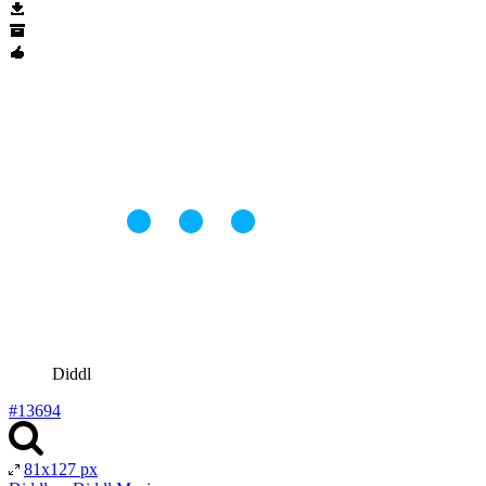
Diddl
#13694
81x127 px