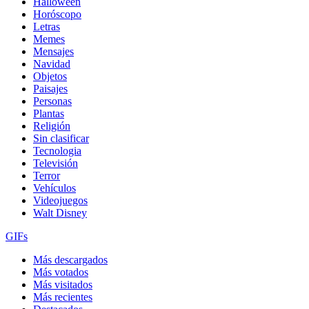
Halloween
Horóscopo
Letras
Memes
Mensajes
Navidad
Objetos
Paisajes
Personas
Plantas
Religión
Sin clasificar
Tecnologia
Televisión
Terror
Vehículos
Videojuegos
Walt Disney
GIFs
Más descargados
Más votados
Más visitados
Más recientes