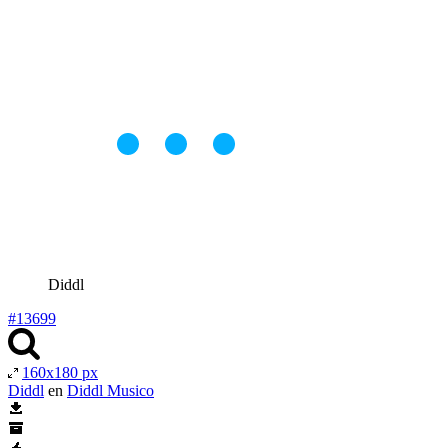
Diddl
#13699
160x180 px
Diddl
en
Diddl Musico