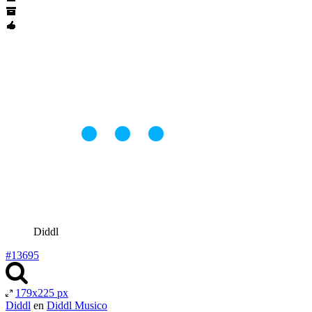
Diddl
#13695
179x225 px
Diddl
en
Diddl Musico