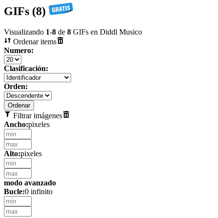
GIFs (8)
Visualizando
1
-
8
de
8
GIFs en Diddl Musico
Ordenar items
Numero:
Clasificación:
Orden:
Filtrar imágenes
Ancho:
pixeles
Alto:
pixeles
modo avanzado
Bucle:
0 infinito