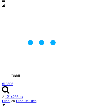
Diddl
#13696
121x236 px
Diddl
en
Diddl Musico