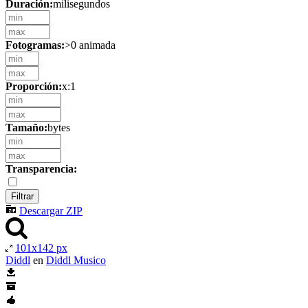
Duración:
milisegundos
Fotogramas:
>0 animada
Proporción:
x:1
Tamaño:
bytes
Transparencia:
Descargar ZIP
101x142 px
Diddl
en
Diddl Musico