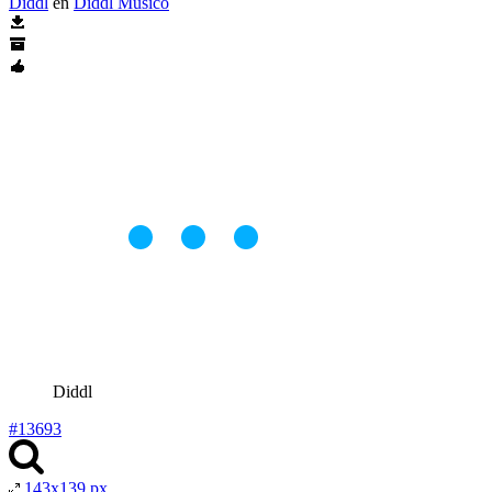
Diddl
en
Diddl Musico
Diddl
#13693
143x139 px