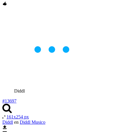
Diddl
#13697
161x254 px
Diddl
en
Diddl Musico