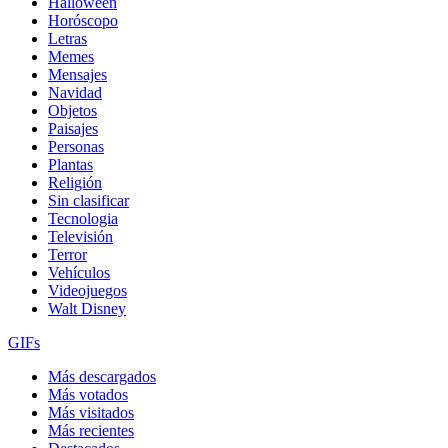
Halloween
Horóscopo
Letras
Memes
Mensajes
Navidad
Objetos
Paisajes
Personas
Plantas
Religión
Sin clasificar
Tecnologia
Televisión
Terror
Vehículos
Videojuegos
Walt Disney
GIFs
Más descargados
Más votados
Más visitados
Más recientes