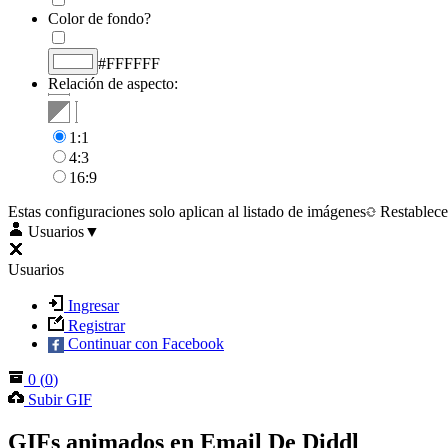
Color de fondo?
#FFFFFF
Relación de aspecto:
1:1
4:3
16:9
Estas configuraciones solo aplican al listado de imágenes
Restablece
Usuarios
▼
Usuarios
Ingresar
Registrar
Continuar con Facebook
0
(
0
)
Subir GIF
GIFs animados en Email De Diddl