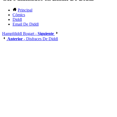
Principal
Cómics
Diddl
Email De Diddl
Hampfdiddl Bogart -
Siguiente
Anterior
- Disfraces De Diddl