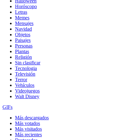
Halloween
Horóscopo
Letras
Memes
Mensajes
Navidad
Objetos
Paisajes
Personas
Plantas
Religión
Sin clasificar
Tecnologia
Televisión
Terror
Vehículos
Videojuegos
Walt Disney
GIFs
Más descargados
Más votados
Más visitados
Más recientes