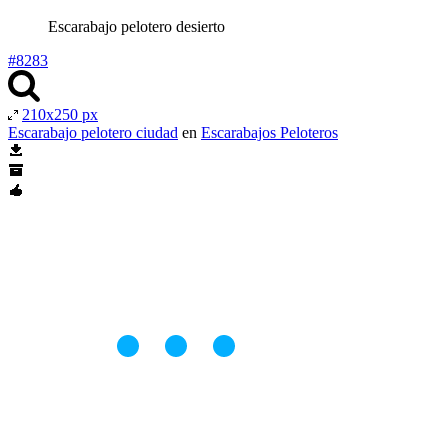
Escarabajo pelotero desierto
#8283
210x250 px
Escarabajo pelotero ciudad
en
Escarabajos Peloteros