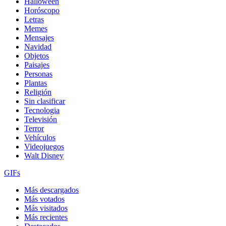
Halloween
Horóscopo
Letras
Memes
Mensajes
Navidad
Objetos
Paisajes
Personas
Plantas
Religión
Sin clasificar
Tecnologia
Televisión
Terror
Vehículos
Videojuegos
Walt Disney
GIFs
Más descargados
Más votados
Más visitados
Más recientes