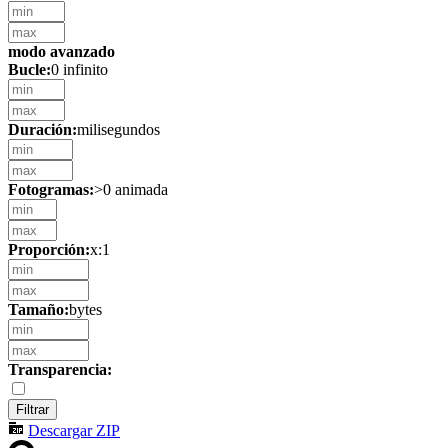
modo avanzado
Bucle:
0 infinito
Duración:
milisegundos
Fotogramas:
>0 animada
Proporción:
x:1
Tamaño:
bytes
Transparencia:
Descargar ZIP