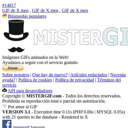
#14817
GIF de X men
,
GIF de X men
,
GIF de X men
Búsquedas populares
Imágenes GIFs animados en la Web!
Ayudanos a seguir con el servicio gratuito
Sobre nosotros
|
Que hay de nuevo?
|
Artículos redactados
|
Necesita
ayuda?
|
Política de cookies
|
Política de privacidad
|
Términos del
servicio
API para desarrolladores
Copyright ©
MISTERGIF.com
- Todos los derechos reservados.
Prohibida su reproducción total o parcial sin autorización.
Por amor al GIF
VERSION 3.1
- Execution time 0.11s (PHP 0.06s | MYSQL 0.05s)
with 21 queries to the database - Rendered in
X
/mistergif.fanpage