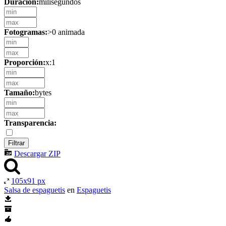
Duración:
milisegundos
Fotogramas:
>0 animada
Proporción:
x:1
Tamaño:
bytes
Transparencia:
Descargar ZIP
105x91 px
Salsa de espaguetis
en
Espaguetis