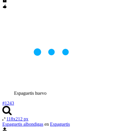
Espaguetis huevo
#1243
118x212 px
Espaguetis albondigas
en
Espaguetis