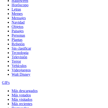
Halloween
Horóscopo
Letras
Memes
Mensajes
Navidad
Objetos
Paisajes
Personas
Plantas
Religión
Sin clasificar
Tecnologia
Televisión
Terror
Vehículos
Videojuegos
Walt Disney
GIFs
Más descargados
Más votados
Más visitados
Más recientes