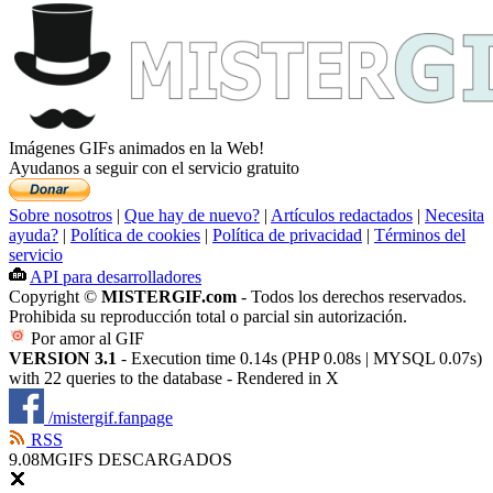
Imágenes GIFs animados en la Web!
Ayudanos a seguir con el servicio gratuito
Sobre nosotros
|
Que hay de nuevo?
|
Artículos redactados
|
Necesita
ayuda?
|
Política de cookies
|
Política de privacidad
|
Términos del
servicio
API para desarrolladores
Copyright ©
MISTERGIF.com
- Todos los derechos reservados.
Prohibida su reproducción total o parcial sin autorización.
Por amor al GIF
VERSION 3.1
- Execution time 0.14s (PHP 0.08s | MYSQL 0.07s)
with 22 queries to the database - Rendered in
X
/mistergif.fanpage
RSS
9.08M
GIFS DESCARGADOS