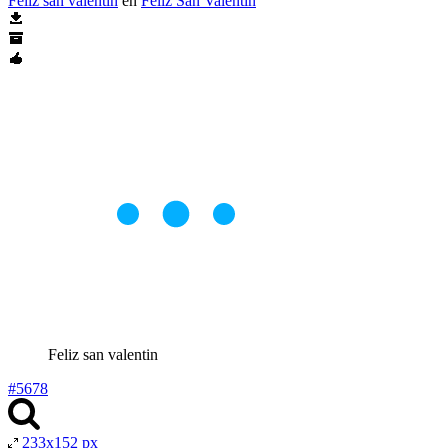
Feliz san valentin
en
Feliz San Valentín
Feliz san valentin
#5678
233x152 px