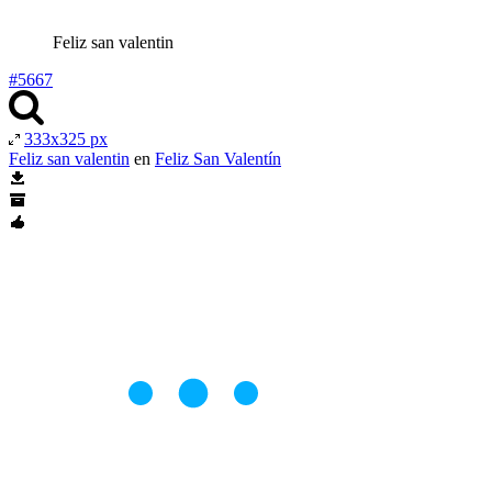
Feliz san valentin
#5667
333x325 px
Feliz san valentin
en
Feliz San Valentín