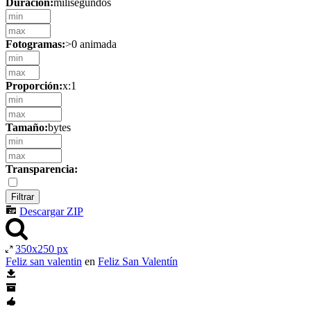
Duración:
milisegundos
Fotogramas:
>0 animada
Proporción:
x:1
Tamaño:
bytes
Transparencia:
Descargar ZIP
350x250 px
Feliz san valentin
en
Feliz San Valentín