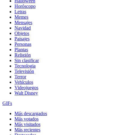
Halloween
Horóscopo
Letras
Memes
Mensajes
Navidad
Objetos
Paisajes
Personas
Plantas
Religión
Sin clasificar
Tecnologia
Televisión
Terror
Vehículos
Videojuegos
Walt Disney
GIFs
Más descargados
Más votados
Más visitados
Más recientes