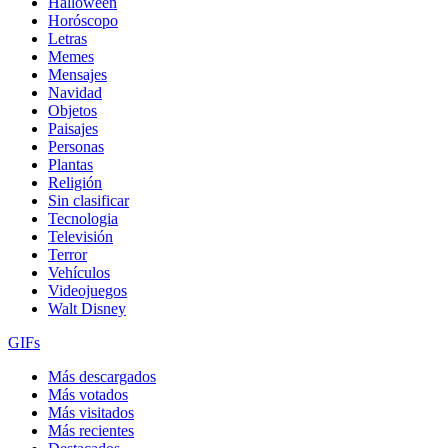
Halloween
Horóscopo
Letras
Memes
Mensajes
Navidad
Objetos
Paisajes
Personas
Plantas
Religión
Sin clasificar
Tecnologia
Televisión
Terror
Vehículos
Videojuegos
Walt Disney
GIFs
Más descargados
Más votados
Más visitados
Más recientes