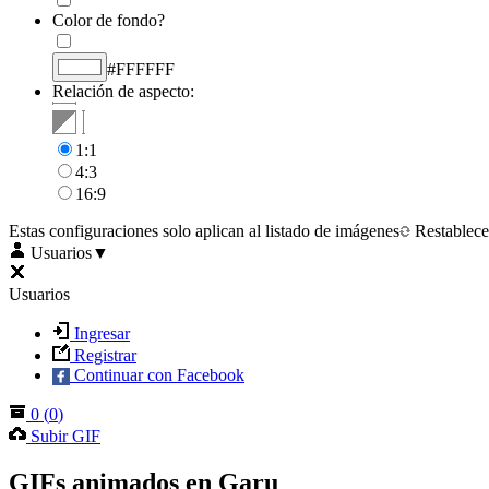
Color de fondo?
#FFFFFF
Relación de aspecto:
1:1
4:3
16:9
Estas configuraciones solo aplican al listado de imágenes
Restablece
Usuarios
▼
Usuarios
Ingresar
Registrar
Continuar con Facebook
0
(
0
)
Subir GIF
GIFs animados en Garu