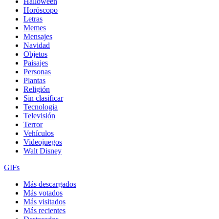
Halloween
Horóscopo
Letras
Memes
Mensajes
Navidad
Objetos
Paisajes
Personas
Plantas
Religión
Sin clasificar
Tecnologia
Televisión
Terror
Vehículos
Videojuegos
Walt Disney
GIFs
Más descargados
Más votados
Más visitados
Más recientes