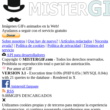
Imágenes GIFs animados en la Web!
Ayudanos a seguir con el servicio gratuito
Sobre nosotros
|
Que hay de nuevo?
|
Artículos redactados
|
Necesita
ayuda?
|
Política de cookies
|
Política de privacidad
|
Términos del
servicio
API para desarrolladores
Copyright ©
MISTERGIF.com
- Todos los derechos reservados.
Prohibida su reproducción total o parcial sin autorización.
Por amor al GIF
VERSION 3.1
- Execution time 0.09s (PHP 0.05s | MYSQL 0.04s)
with 21 queries to the database - Rendered in
X
/mistergif.fanpage
RSS
9.08M
GIFS DESCARGADOS
Utilizamos cookies propias y de terceros para mejorar la experiencia
de navegacion, si continua navegando consideramos que acepta