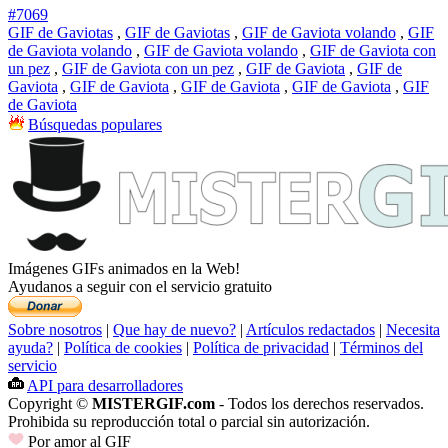
#7069
GIF de Gaviotas
,
GIF de Gaviotas
,
GIF de Gaviota volando
,
GIF
de Gaviota volando
,
GIF de Gaviota volando
,
GIF de Gaviota con
un pez
,
GIF de Gaviota con un pez
,
GIF de Gaviota
,
GIF de
Gaviota
,
GIF de Gaviota
,
GIF de Gaviota
,
GIF de Gaviota
,
GIF
de Gaviota
Búsquedas populares
Imágenes GIFs animados en la Web!
Ayudanos a seguir con el servicio gratuito
Sobre nosotros
|
Que hay de nuevo?
|
Artículos redactados
|
Necesita
ayuda?
|
Política de cookies
|
Política de privacidad
|
Términos del
servicio
API para desarrolladores
Copyright ©
MISTERGIF.com
- Todos los derechos reservados.
Prohibida su reproducción total o parcial sin autorización.
Por amor al GIF