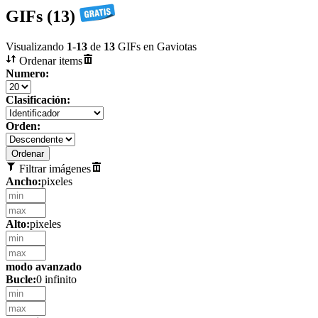
GIFs (13)
Visualizando
1
-
13
de
13
GIFs en Gaviotas
Ordenar items
Numero:
Clasificación:
Orden:
Filtrar imágenes
Ancho:
pixeles
Alto:
pixeles
modo avanzado
Bucle:
0 infinito