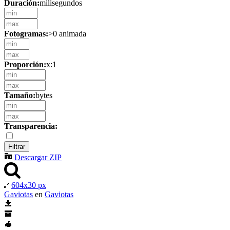
Duración:
milisegundos
Fotogramas:
>0 animada
Proporción:
x:1
Tamaño:
bytes
Transparencia:
Descargar ZIP
604x30 px
Gaviotas
en
Gaviotas