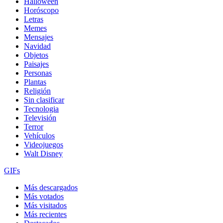
Halloween
Horóscopo
Letras
Memes
Mensajes
Navidad
Objetos
Paisajes
Personas
Plantas
Religión
Sin clasificar
Tecnologia
Televisión
Terror
Vehículos
Videojuegos
Walt Disney
GIFs
Más descargados
Más votados
Más visitados
Más recientes