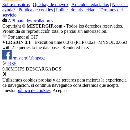
Sobre nosotros
|
Que hay de nuevo?
|
Artículos redactados
|
Necesita
ayuda?
|
Política de cookies
|
Política de privacidad
|
Términos del
servicio
API para desarrolladores
Copyright ©
MISTERGIF.com
- Todos los derechos reservados.
Prohibida su reproducción total o parcial sin autorización.
Por amor al GIF
VERSION 3.1
- Execution time 0.07s (PHP 0.02s | MYSQL 0.05s)
with 21 queries to the database - Rendered in
X
/mistergif.fanpage
RSS
9.08M
GIFS DESCARGADOS
Utilizamos cookies propias y de terceros para mejorar la experiencia
de navegacion, si continua navegando consideramos que acepta
nuestra
pólitica de cookies
.
Aceptar