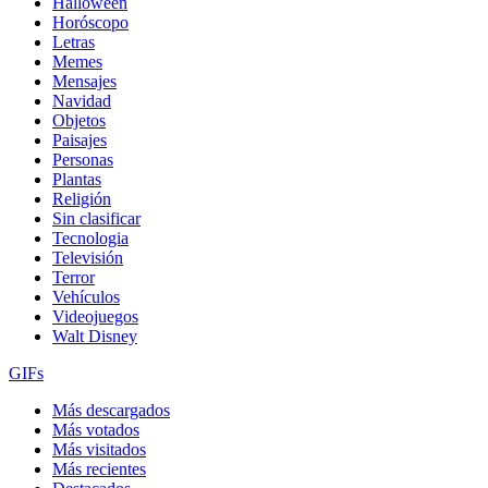
Halloween
Horóscopo
Letras
Memes
Mensajes
Navidad
Objetos
Paisajes
Personas
Plantas
Religión
Sin clasificar
Tecnologia
Televisión
Terror
Vehículos
Videojuegos
Walt Disney
GIFs
Más descargados
Más votados
Más visitados
Más recientes