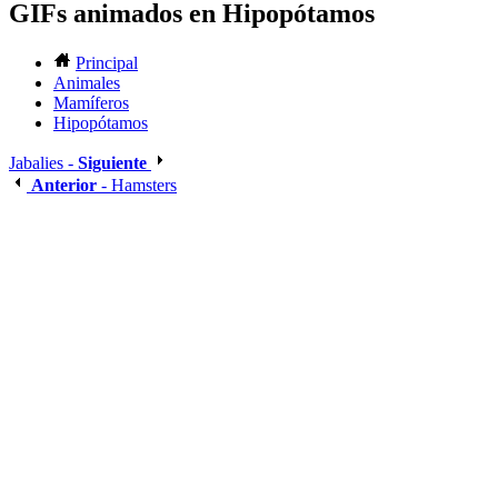
GIFs animados en Hipopótamos
Principal
Animales
Mamíferos
Hipopótamos
Jabalies -
Siguiente
Anterior
- Hamsters