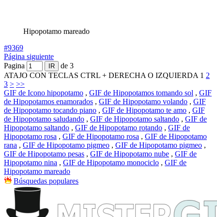
Hipopotamo mareado
#9369
Página siguiente
Pagina
de 3
ATAJO CON TECLAS CTRL + DERECHA O IZQUIERDA
1
2
3
>
>>
GIF de Icono hipopotamo
,
GIF de Hipopotamos tomando sol
,
GIF
de Hipopotamos enamorados
,
GIF de Hipopotamo volando
,
GIF
de Hipopotamo tocando piano
,
GIF de Hipopotamo te amo
,
GIF
de Hipopotamo saludando
,
GIF de Hipopotamo saltando
,
GIF de
Hipopotamo saltando
,
GIF de Hipopotamo rotando
,
GIF de
Hipopotamo rosa
,
GIF de Hipopotamo rosa
,
GIF de Hipopotamo
rana
,
GIF de Hipopotamo pigmeo
,
GIF de Hipopotamo pigmeo
,
GIF de Hipopotamo pesas
,
GIF de Hipopotamo nube
,
GIF de
Hipopotamo nina
,
GIF de Hipopotamo monociclo
,
GIF de
Hipopotamo mareado
Búsquedas populares