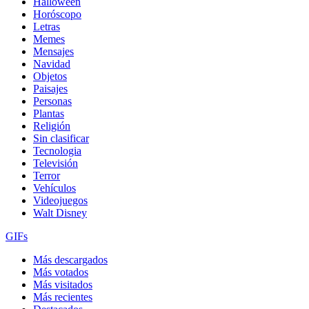
Halloween
Horóscopo
Letras
Memes
Mensajes
Navidad
Objetos
Paisajes
Personas
Plantas
Religión
Sin clasificar
Tecnologia
Televisión
Terror
Vehículos
Videojuegos
Walt Disney
GIFs
Más descargados
Más votados
Más visitados
Más recientes