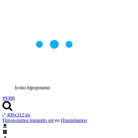
Icono hipopotamo
#9388
400x312 px
Hipopotamos tomando sol
en
Hipopótamos