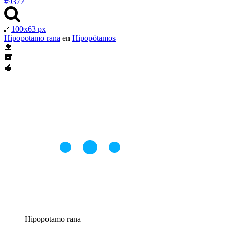
#9377
100x63 px
Hipopotamo rana
en
Hipopótamos
Hipopotamo rana