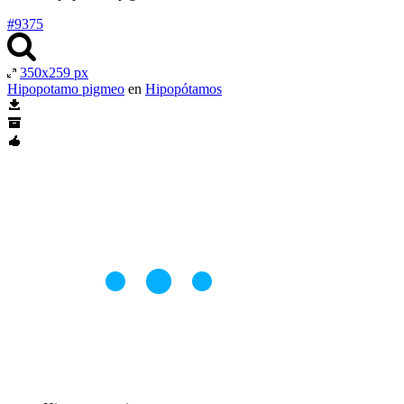
#9375
350x259 px
Hipopotamo pigmeo
en
Hipopótamos