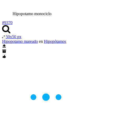
Hipopotamo monociclo
#9370
50x50 px
Hipopotamo mareado
en
Hipopótamos