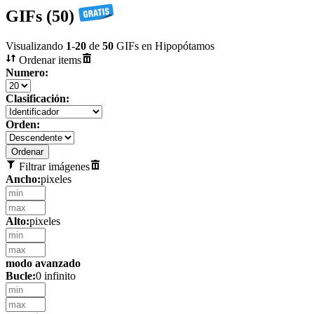
GIFs (50)
Visualizando
1
-
20
de
50
GIFs en Hipopótamos
Ordenar items
Numero:
Clasificación:
Orden:
Filtrar imágenes
Ancho:
pixeles
Alto:
pixeles
modo avanzado
Bucle:
0 infinito