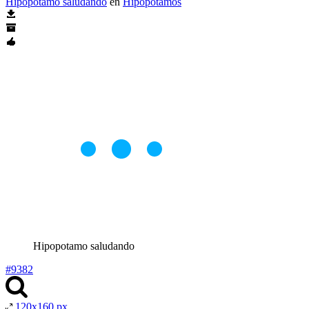
Hipopotamo saludando
en
Hipopótamos
Hipopotamo saludando
#9382
120x160 px