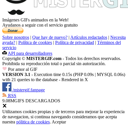
Imágenes GIFs animados en la Web!
Ayudanos a seguir con el servicio gratuito
Sobre nosotros
|
Que hay de nuevo?
|
Artículos redactados
|
Necesita
ayuda?
|
Política de cookies
|
Política de privacidad
|
Términos del
servicio
API para desarrolladores
Copyright ©
MISTERGIF.com
- Todos los derechos reservados.
Prohibida su reproducción total o parcial sin autorización.
Por amor al GIF
VERSION 3.1
- Execution time 0.15s (PHP 0.09s | MYSQL 0.06s)
with 21 queries to the database - Rendered in
X
/mistergif.fanpage
RSS
9.08M
GIFS DESCARGADOS
Utilizamos cookies propias y de terceros para mejorar la experiencia
de navegacion, si continua navegando consideramos que acepta
nuestra
pólitica de cookies
.
Aceptar