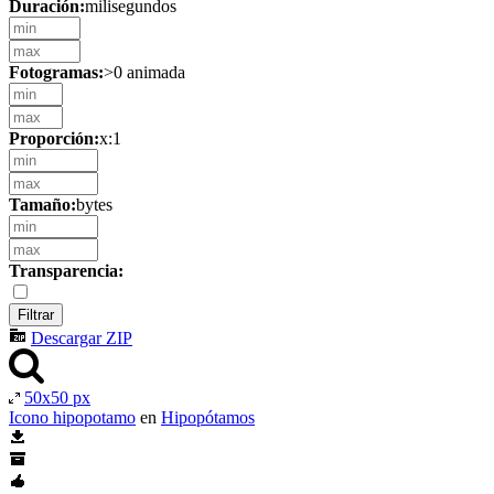
Duración:
milisegundos
Fotogramas:
>0 animada
Proporción:
x:1
Tamaño:
bytes
Transparencia:
Descargar ZIP
50x50 px
Icono hipopotamo
en
Hipopótamos