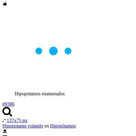
Hipopotamos enamorados
#9386
137x75 px
Hipopotamo volando
en
Hipopótamos