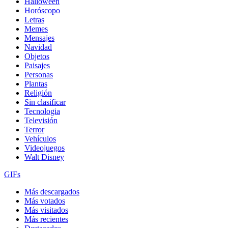
Halloween
Horóscopo
Letras
Memes
Mensajes
Navidad
Objetos
Paisajes
Personas
Plantas
Religión
Sin clasificar
Tecnologia
Televisión
Terror
Vehículos
Videojuegos
Walt Disney
GIFs
Más descargados
Más votados
Más visitados
Más recientes