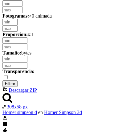
Fotogramas:
>0 animada
Proporción:
x:1
Tamaño:
bytes
Transparencia:
Descargar ZIP
308x58 px
Homer simpson d
en
Homer Simpson 3d