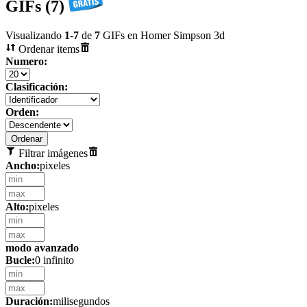
GIFs (7)
Visualizando
1
-
7
de
7
GIFs en Homer Simpson 3d
Ordenar items
Numero:
Clasificación:
Orden:
Filtrar imágenes
Ancho:
pixeles
Alto:
pixeles
modo avanzado
Bucle:
0 infinito
Duración:
milisegundos