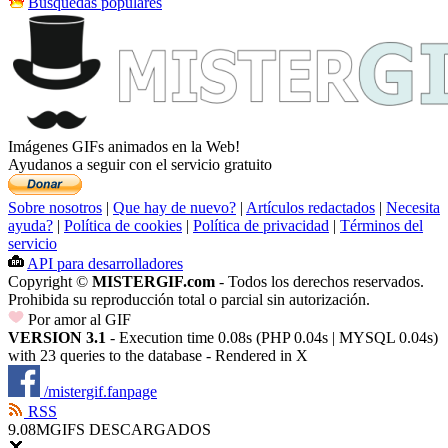
Búsquedas populares
Imágenes GIFs animados en la Web!
Ayudanos a seguir con el servicio gratuito
Sobre nosotros
|
Que hay de nuevo?
|
Artículos redactados
|
Necesita
ayuda?
|
Política de cookies
|
Política de privacidad
|
Términos del
servicio
API para desarrolladores
Copyright ©
MISTERGIF.com
- Todos los derechos reservados.
Prohibida su reproducción total o parcial sin autorización.
Por amor al GIF
VERSION 3.1
- Execution time 0.08s (PHP 0.04s | MYSQL 0.04s)
with 23 queries to the database - Rendered in
X
/mistergif.fanpage
RSS
9.08M
GIFS DESCARGADOS