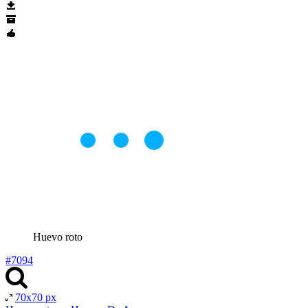
Huevo roto
#7094
70x70 px