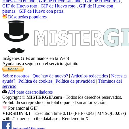
Huevos en el nido
,
GIF de Huevo saltando
,
GIF de Huevo roto
,
GIF de Huevo roto
,
GIF de Huevo roto
,
GIF de Huevo con
piernas
,
GIF de Huevo con patas
Búsquedas populares
Imágenes GIFs animados en la Web!
Ayudanos a seguir con el servicio gratuito
Sobre nosotros
|
Que hay de nuevo?
|
Artículos redactados
|
Necesita
ayuda?
|
Política de cookies
|
Política de privacidad
|
Términos del
servicio
API para desarrolladores
Copyright ©
MISTERGIF.com
- Todos los derechos reservados.
Prohibida su reproducción total o parcial sin autorización.
Por amor al GIF
VERSION 3.1
- Execution time 0.11s (PHP 0.04s | MYSQL 0.07s)
with 21 queries to the database - Rendered in
X
/mistergif.fanpage