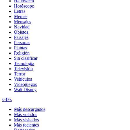
Halloween
Horóscopo
Letras
Memes
Mensajes
Navidad
Objetos
Paisajes
Personas
Plantas
Religión
Sin clasificar
Tecnologia
Televisión
Terror
Vehículos
Videojuegos
Walt Disney
GIFs
Más descargados
Más votados
Más visitados
Más recientes