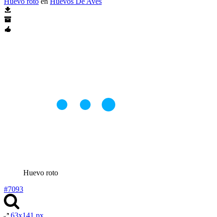
Huevo roto
en
Huevos De Aves
Huevo roto
#7093
63x141 px