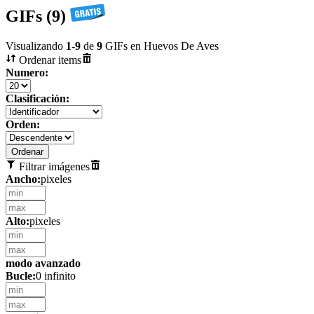
GIFs (9)
Visualizando
1
-
9
de
9
GIFs en Huevos De Aves
Ordenar items
Numero:
Clasificación:
Orden:
Filtrar imágenes
Ancho:
pixeles
Alto:
pixeles
modo avanzado
Bucle:
0 infinito