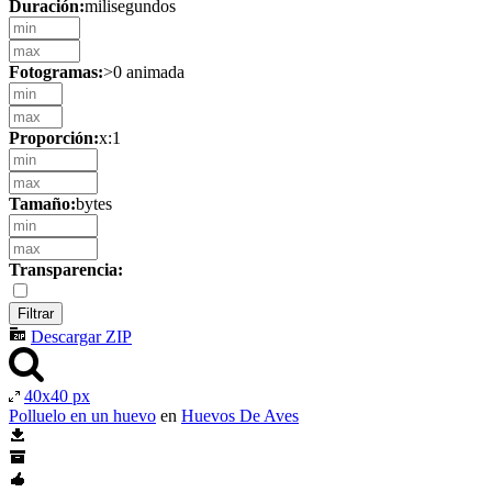
Duración:
milisegundos
Fotogramas:
>0 animada
Proporción:
x:1
Tamaño:
bytes
Transparencia:
Descargar ZIP
40x40 px
Polluelo en un huevo
en
Huevos De Aves