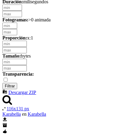
Duración:
milisegundos
Fotogramas:
>0 animada
Proporción:
x:1
Tamaño:
bytes
Transparencia:
Descargar ZIP
116x131 px
Karabella
en
Karabella