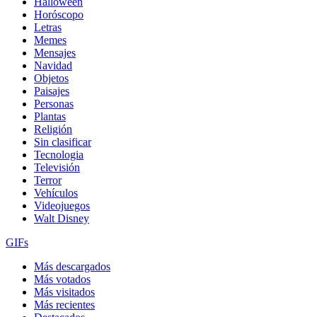
Halloween
Horóscopo
Letras
Memes
Mensajes
Navidad
Objetos
Paisajes
Personas
Plantas
Religión
Sin clasificar
Tecnologia
Televisión
Terror
Vehículos
Videojuegos
Walt Disney
GIFs
Más descargados
Más votados
Más visitados
Más recientes