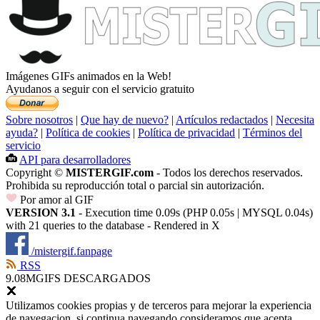
Imágenes GIFs animados en la Web!
Ayudanos a seguir con el servicio gratuito
Sobre nosotros
|
Que hay de nuevo?
|
Artículos redactados
|
Necesita
ayuda?
|
Política de cookies
|
Política de privacidad
|
Términos del
servicio
API para desarrolladores
Copyright ©
MISTERGIF.com
- Todos los derechos reservados.
Prohibida su reproducción total o parcial sin autorización.
Por amor al GIF
VERSION 3.1
- Execution time 0.09s (PHP 0.05s | MYSQL 0.04s)
with 21 queries to the database - Rendered in
X
/mistergif.fanpage
RSS
9.08M
GIFS DESCARGADOS
Utilizamos cookies propias y de terceros para mejorar la experiencia
de navegacion, si continua navegando consideramos que acepta