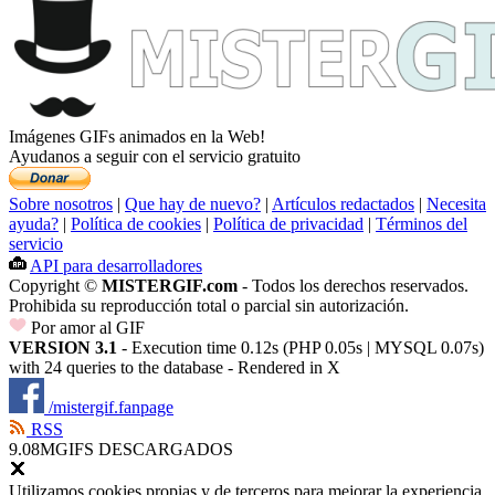
Imágenes GIFs animados en la Web!
Ayudanos a seguir con el servicio gratuito
Sobre nosotros
|
Que hay de nuevo?
|
Artículos redactados
|
Necesita
ayuda?
|
Política de cookies
|
Política de privacidad
|
Términos del
servicio
API para desarrolladores
Copyright ©
MISTERGIF.com
- Todos los derechos reservados.
Prohibida su reproducción total o parcial sin autorización.
Por amor al GIF
VERSION 3.1
- Execution time 0.12s (PHP 0.05s | MYSQL 0.07s)
with 24 queries to the database - Rendered in
X
/mistergif.fanpage
RSS
9.08M
GIFS DESCARGADOS
Utilizamos cookies propias y de terceros para mejorar la experiencia