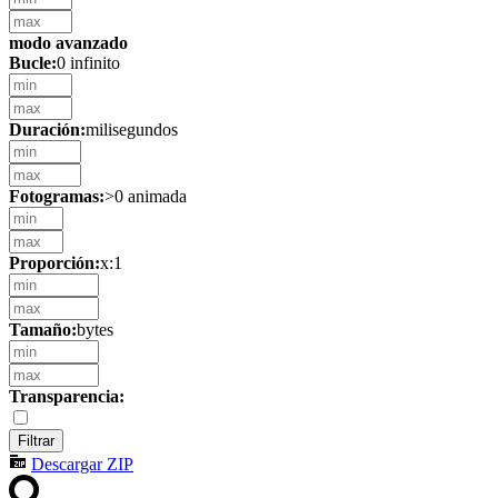
modo avanzado
Bucle:
0 infinito
Duración:
milisegundos
Fotogramas:
>0 animada
Proporción:
x:1
Tamaño:
bytes
Transparencia:
Descargar ZIP