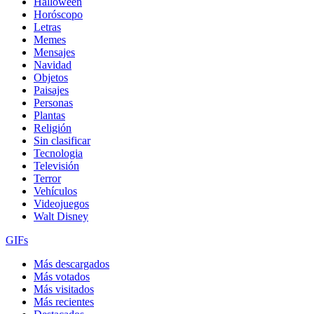
Halloween
Horóscopo
Letras
Memes
Mensajes
Navidad
Objetos
Paisajes
Personas
Plantas
Religión
Sin clasificar
Tecnologia
Televisión
Terror
Vehículos
Videojuegos
Walt Disney
GIFs
Más descargados
Más votados
Más visitados
Más recientes