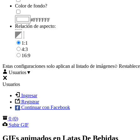
Color de fondo?
#FFFFFF
Relación de aspecto:
1:1
4:3
16:9
Estas configuraciones solo aplican al listado de imágenes
Restablece
Usuarios
▼
Usuarios
Ingresar
Registrar
Continuar con Facebook
0
(
0
)
Subir GIF
GIFs animados en Latas De Bebidas