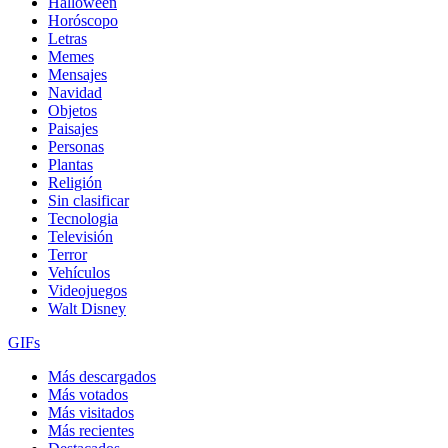
Halloween
Horóscopo
Letras
Memes
Mensajes
Navidad
Objetos
Paisajes
Personas
Plantas
Religión
Sin clasificar
Tecnologia
Televisión
Terror
Vehículos
Videojuegos
Walt Disney
GIFs
Más descargados
Más votados
Más visitados
Más recientes