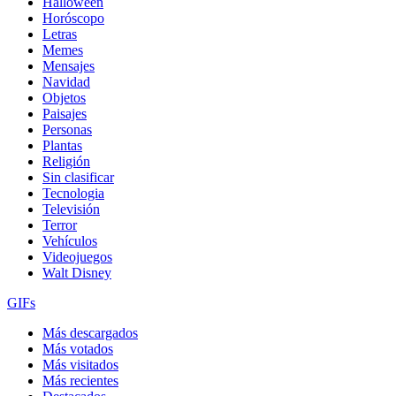
Halloween
Horóscopo
Letras
Memes
Mensajes
Navidad
Objetos
Paisajes
Personas
Plantas
Religión
Sin clasificar
Tecnologia
Televisión
Terror
Vehículos
Videojuegos
Walt Disney
GIFs
Más descargados
Más votados
Más visitados
Más recientes