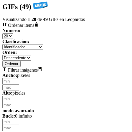
GIFs (49)
Visualizando
1
-
20
de
49
GIFs en Leopardos
Ordenar items
Numero:
Clasificación:
Orden:
Filtrar imágenes
Ancho:
pixeles
Alto:
pixeles
modo avanzado
Bucle:
0 infinito