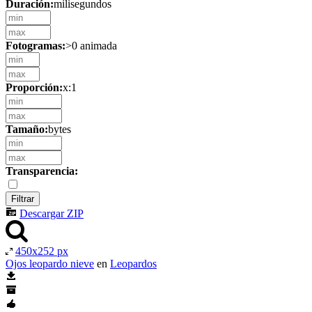
Duración:
milisegundos
Fotogramas:
>0 animada
Proporción:
x:1
Tamaño:
bytes
Transparencia:
Descargar ZIP
450x252 px
Ojos leopardo nieve
en
Leopardos