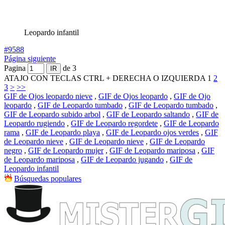
Leopardo infantil
#9588
Página siguiente
Pagina
de 3
ATAJO CON TECLAS CTRL + DERECHA O IZQUIERDA
1
2
3
>
>>
GIF de Ojos leopardo nieve
,
GIF de Ojos leopardo
,
GIF de Ojo
leopardo
,
GIF de Leopardo tumbado
,
GIF de Leopardo tumbado
,
GIF de Leopardo subido arbol
,
GIF de Leopardo saltando
,
GIF de
Leopardo rugiendo
,
GIF de Leopardo regordete
,
GIF de Leopardo
rama
,
GIF de Leopardo playa
,
GIF de Leopardo ojos verdes
,
GIF
de Leopardo nieve
,
GIF de Leopardo nieve
,
GIF de Leopardo
negro
,
GIF de Leopardo mujer
,
GIF de Leopardo mariposa
,
GIF
de Leopardo mariposa
,
GIF de Leopardo jugando
,
GIF de
Leopardo infantil
Búsquedas populares