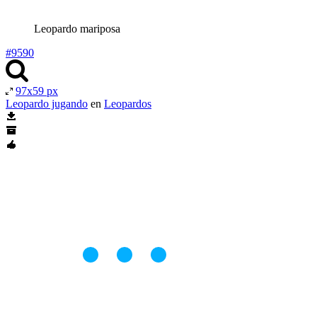
Leopardo mariposa
#9590
97x59 px
Leopardo jugando
en
Leopardos