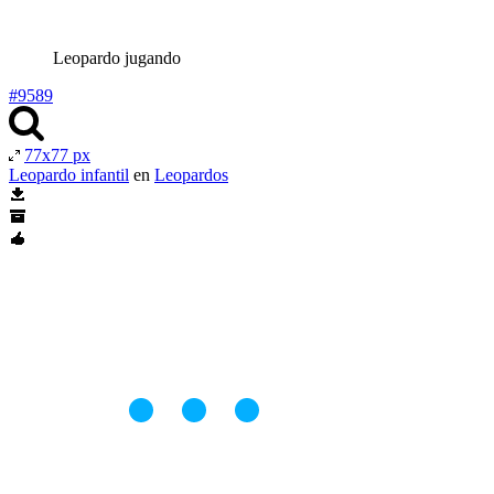
Leopardo jugando
#9589
77x77 px
Leopardo infantil
en
Leopardos