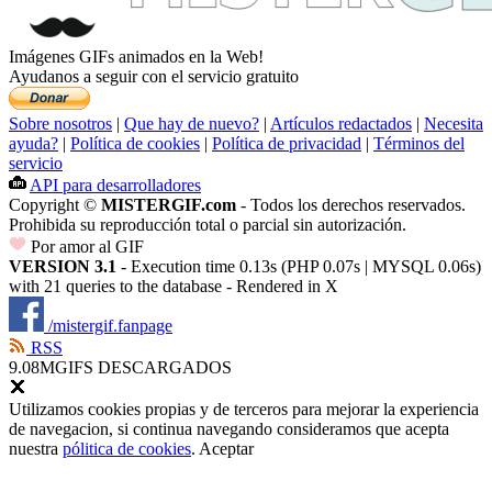
Imágenes GIFs animados en la Web!
Ayudanos a seguir con el servicio gratuito
Sobre nosotros
|
Que hay de nuevo?
|
Artículos redactados
|
Necesita
ayuda?
|
Política de cookies
|
Política de privacidad
|
Términos del
servicio
API para desarrolladores
Copyright ©
MISTERGIF.com
- Todos los derechos reservados.
Prohibida su reproducción total o parcial sin autorización.
Por amor al GIF
VERSION 3.1
- Execution time 0.13s (PHP 0.07s | MYSQL 0.06s)
with 21 queries to the database - Rendered in
X
/mistergif.fanpage
RSS
9.08M
GIFS DESCARGADOS
Utilizamos cookies propias y de terceros para mejorar la experiencia
de navegacion, si continua navegando consideramos que acepta
nuestra
pólitica de cookies
.
Aceptar