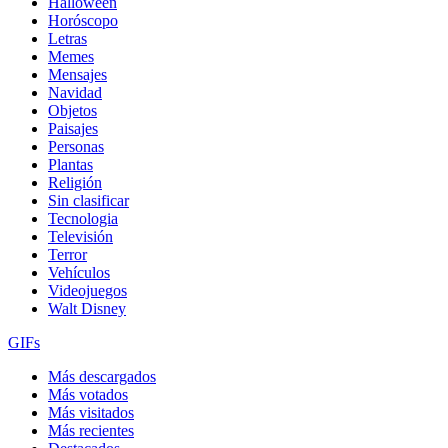
Halloween
Horóscopo
Letras
Memes
Mensajes
Navidad
Objetos
Paisajes
Personas
Plantas
Religión
Sin clasificar
Tecnologia
Televisión
Terror
Vehículos
Videojuegos
Walt Disney
GIFs
Más descargados
Más votados
Más visitados
Más recientes