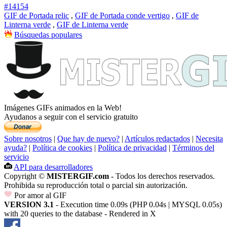
#14154
GIF de Portada relic
,
GIF de Portada conde vertigo
,
GIF de
Linterna verde
,
GIF de Linterna verde
Búsquedas populares
Imágenes GIFs animados en la Web!
Ayudanos a seguir con el servicio gratuito
Sobre nosotros
|
Que hay de nuevo?
|
Artículos redactados
|
Necesita
ayuda?
|
Política de cookies
|
Política de privacidad
|
Términos del
servicio
API para desarrolladores
Copyright ©
MISTERGIF.com
- Todos los derechos reservados.
Prohibida su reproducción total o parcial sin autorización.
Por amor al GIF
VERSION 3.1
- Execution time 0.09s (PHP 0.04s | MYSQL 0.05s)
with 20 queries to the database - Rendered in
X