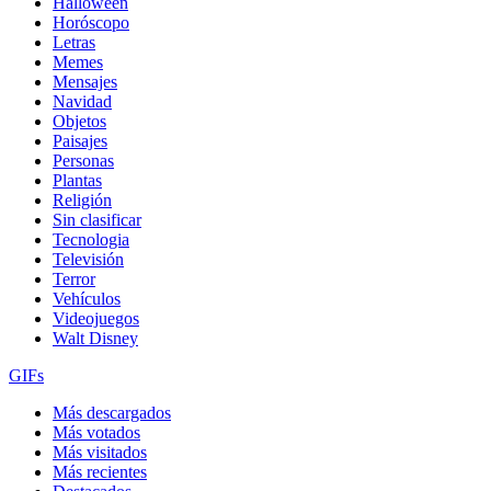
Halloween
Horóscopo
Letras
Memes
Mensajes
Navidad
Objetos
Paisajes
Personas
Plantas
Religión
Sin clasificar
Tecnologia
Televisión
Terror
Vehículos
Videojuegos
Walt Disney
GIFs
Más descargados
Más votados
Más visitados
Más recientes