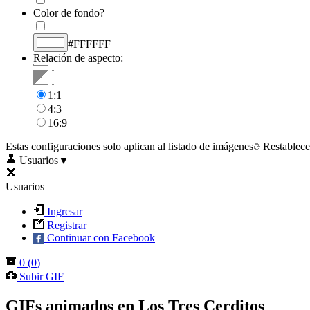
Color de fondo?
#FFFFFF
Relación de aspecto:
1:1
4:3
16:9
Estas configuraciones solo aplican al listado de imágenes
Restablece
Usuarios
▼
Usuarios
Ingresar
Registrar
Continuar con Facebook
0
(
0
)
Subir GIF
GIFs animados en Los Tres Cerditos