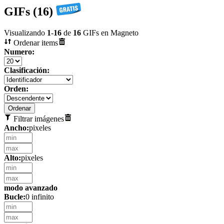
GIFs (16)
Visualizando
1
-
16
de
16
GIFs en Magneto
Ordenar items
Numero:
Clasificación:
Orden:
Filtrar imágenes
Ancho:
pixeles
Alto:
pixeles
modo avanzado
Bucle:
0 infinito