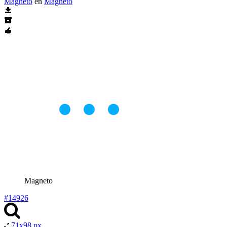
Magneto
en
Magneto
Magneto
#14926
71x98 px