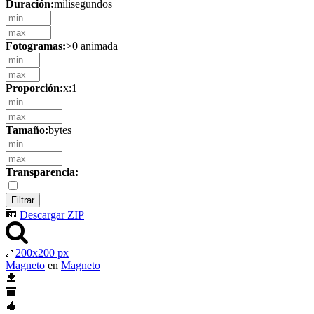
Duración:
milisegundos
Fotogramas:
>0 animada
Proporción:
x:1
Tamaño:
bytes
Transparencia:
Descargar ZIP
200x200 px
Magneto
en
Magneto