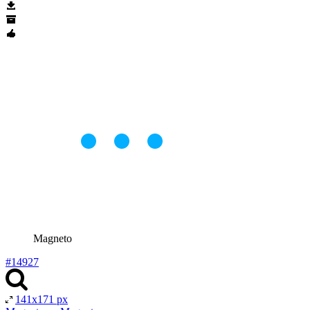
Magneto
#14927
141x171 px