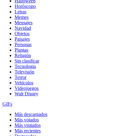
Halloween
Horóscopo
Letras
Memes
Mensajes
Navidad
Objetos
Paisajes
Personas
Plantas
Religión
Sin clasificar
Tecnologia
Televisión
Terror
Vehículos
Videojuegos
Walt Disney
GIFs
Más descargados
Más votados
Más visitados
Más recientes