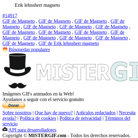
Erik lehnsherr magneto
#14917
GIF de Magneto
,
GIF de Magneto
,
GIF de Magneto
,
GIF de
Magneto
,
GIF de Magneto
,
GIF de Magneto
,
GIF de Magneto
,
GIF de Magneto
,
GIF de Magneto
,
GIF de Magneto
,
GIF de
Magneto
,
GIF de Magneto
,
GIF de Magneto
,
GIF de Magneto
,
GIF de Magneto
,
GIF de Erik lehnsherr magneto
Búsquedas populares
Imágenes GIFs animados en la Web!
Ayudanos a seguir con el servicio gratuito
Sobre nosotros
|
Que hay de nuevo?
|
Artículos redactados
|
Necesita
ayuda?
|
Política de cookies
|
Política de privacidad
|
Términos del
servicio
API para desarrolladores
Copyright ©
MISTERGIF.com
- Todos los derechos reservados.