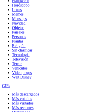
Halloween
Horóscopo
Letras
Memes
Mensajes
Navidad
Objetos
Paisajes
Personas
Plantas
Religión
Sin clasificar
Tecnologia
Televisión
Terror
Vehículos
Videojuegos
Walt Disney
GIFs
Más descargados
Más votados
Más visitados
Más recientes