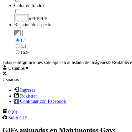
Color de fondo?
#FFFFFF
Relación de aspecto:
1:1
4:3
16:9
Estas configuraciones solo aplican al listado de imágenes
Restablece
Usuarios
▼
Usuarios
Ingresar
Registrar
Continuar con Facebook
0
(
0
)
Subir GIF
GIFs animados en Matrimonios Gays