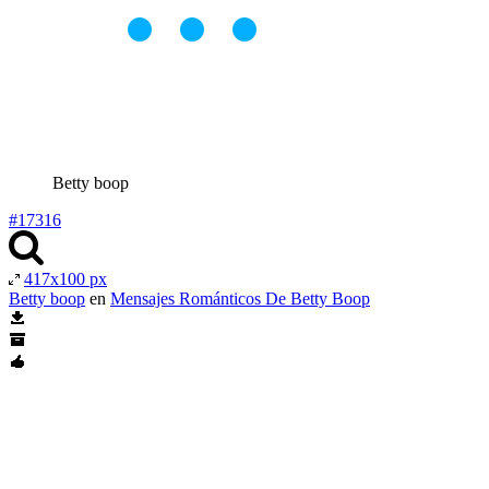
Betty boop
#17316
417x100 px
Betty boop
en
Mensajes Románticos De Betty Boop