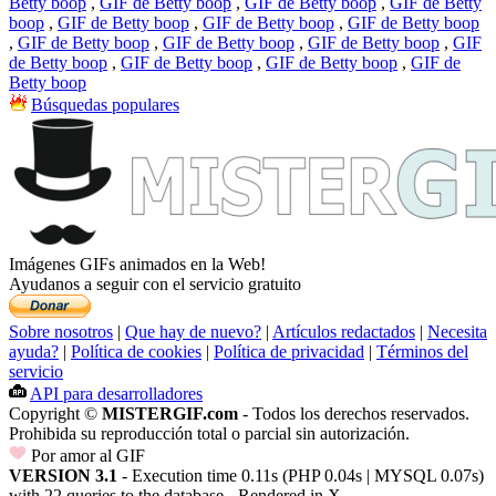
Betty boop
,
GIF de Betty boop
,
GIF de Betty boop
,
GIF de Betty
boop
,
GIF de Betty boop
,
GIF de Betty boop
,
GIF de Betty boop
,
GIF de Betty boop
,
GIF de Betty boop
,
GIF de Betty boop
,
GIF
de Betty boop
,
GIF de Betty boop
,
GIF de Betty boop
,
GIF de
Betty boop
Búsquedas populares
Imágenes GIFs animados en la Web!
Ayudanos a seguir con el servicio gratuito
Sobre nosotros
|
Que hay de nuevo?
|
Artículos redactados
|
Necesita
ayuda?
|
Política de cookies
|
Política de privacidad
|
Términos del
servicio
API para desarrolladores
Copyright ©
MISTERGIF.com
- Todos los derechos reservados.
Prohibida su reproducción total o parcial sin autorización.
Por amor al GIF
VERSION 3.1
- Execution time 0.11s (PHP 0.04s | MYSQL 0.07s)
with 22 queries to the database - Rendered in
X