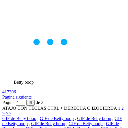
Betty boop
#17306
Página siguiente
Pagina
de 2
ATAJO CON TECLAS CTRL + DERECHA O IZQUIERDA
1
2
>
>>
GIF de Betty boop
,
GIF de Betty boop
,
GIF de Betty boop
,
GIF
de Betty boop
,
GIF de Betty boop
,
GIF de Betty boop
,
GIF de