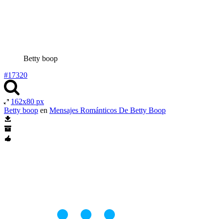
Betty boop
#17320
162x80 px
Betty boop
en
Mensajes Románticos De Betty Boop