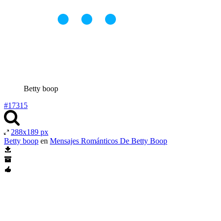
Betty boop
#17315
288x189 px
Betty boop
en
Mensajes Románticos De Betty Boop