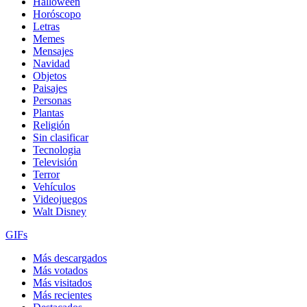
Halloween
Horóscopo
Letras
Memes
Mensajes
Navidad
Objetos
Paisajes
Personas
Plantas
Religión
Sin clasificar
Tecnologia
Televisión
Terror
Vehículos
Videojuegos
Walt Disney
GIFs
Más descargados
Más votados
Más visitados
Más recientes