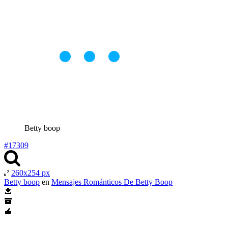
Betty boop
#17309
260x254 px
Betty boop
en
Mensajes Románticos De Betty Boop