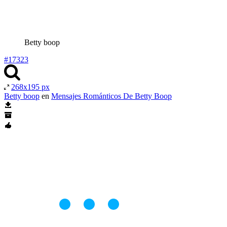
Betty boop
#17323
268x195 px
Betty boop
en
Mensajes Románticos De Betty Boop