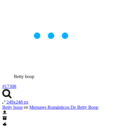
Betty boop
#17308
249x248 px
Betty boop
en
Mensajes Románticos De Betty Boop