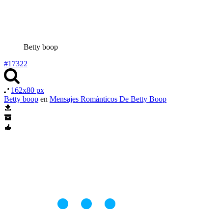
Betty boop
#17322
162x80 px
Betty boop
en
Mensajes Románticos De Betty Boop