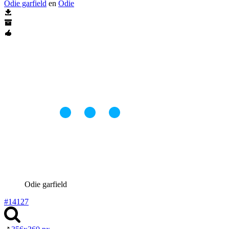
Odie garfield
en
Odie
Odie garfield
#14127