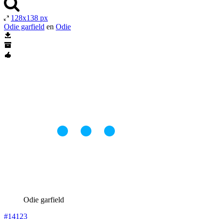
128x138 px
Odie garfield
en
Odie
Odie garfield
#14123