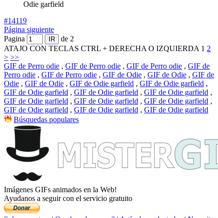
Odie garfield
#14119
Página siguiente
Pagina
de 2
ATAJO CON TECLAS CTRL + DERECHA O IZQUIERDA
1
2
>
>>
GIF de Perro odie
,
GIF de Perro odie
,
GIF de Perro odie
,
GIF de
Perro odie
,
GIF de Perro odie
,
GIF de Odie
,
GIF de Odie
,
GIF de
Odie
,
GIF de Odie
,
GIF de Odie garfield
,
GIF de Odie garfield
,
GIF de Odie garfield
,
GIF de Odie garfield
,
GIF de Odie garfield
,
GIF de Odie garfield
,
GIF de Odie garfield
,
GIF de Odie garfield
,
GIF de Odie garfield
,
GIF de Odie garfield
,
GIF de Odie garfield
Búsquedas populares
Imágenes GIFs animados en la Web!
Ayudanos a seguir con el servicio gratuito