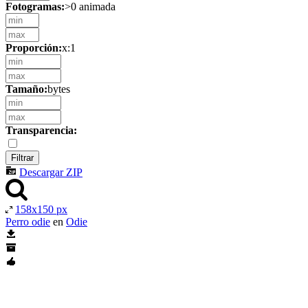
Fotogramas:
>0 animada
Proporción:
x:1
Tamaño:
bytes
Transparencia:
Descargar ZIP
158x150 px
Perro odie
en
Odie