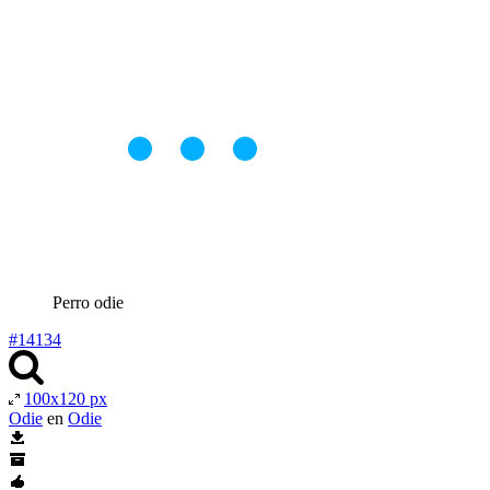
Perro odie
#14134
100x120 px
Odie
en
Odie