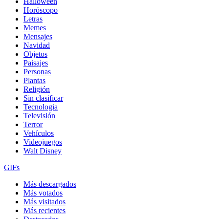
Halloween
Horóscopo
Letras
Memes
Mensajes
Navidad
Objetos
Paisajes
Personas
Plantas
Religión
Sin clasificar
Tecnologia
Televisión
Terror
Vehículos
Videojuegos
Walt Disney
GIFs
Más descargados
Más votados
Más visitados
Más recientes