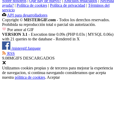
Sobre nosotros
|
Que hay de nuevo?
|
Artículos redactados
|
Necesita
ayuda?
|
Política de cookies
|
Política de privacidad
|
Términos del
servicio
API para desarrolladores
Copyright ©
MISTERGIF.com
- Todos los derechos reservados.
Prohibida su reproducción total o parcial sin autorización.
Por amor al GIF
VERSION 3.1
- Execution time 0.09s (PHP 0.03s | MYSQL 0.06s)
with 21 queries to the database - Rendered in
X
/mistergif.fanpage
RSS
9.08M
GIFS DESCARGADOS
Utilizamos cookies propias y de terceros para mejorar la experiencia
de navegacion, si continua navegando consideramos que acepta
nuestra
pólitica de cookies
.
Aceptar