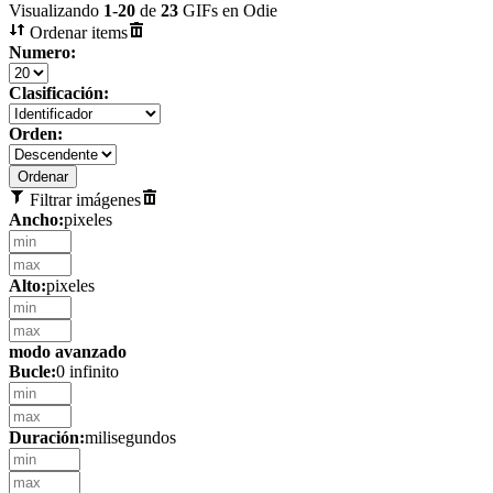
Visualizando
1
-
20
de
23
GIFs en Odie
Ordenar items
Numero:
Clasificación:
Orden:
Filtrar imágenes
Ancho:
pixeles
Alto:
pixeles
modo avanzado
Bucle:
0 infinito
Duración:
milisegundos