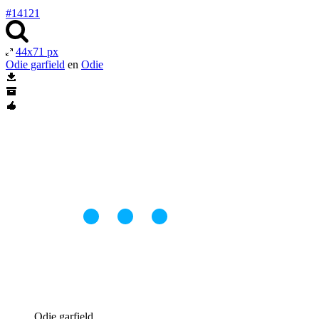
#14121
44x71 px
Odie garfield
en
Odie
Odie garfield