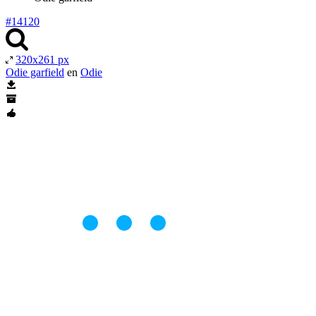
#14120
320x261 px
Odie garfield
en
Odie