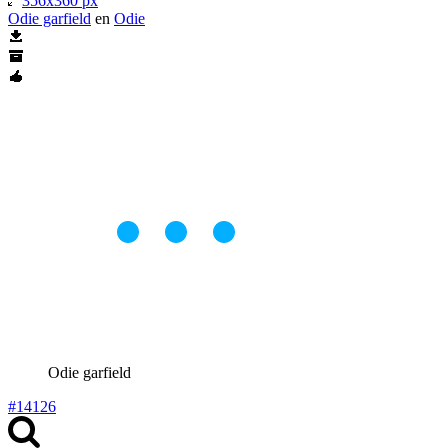
356x360 px
Odie garfield
en
Odie
Odie garfield
#14126