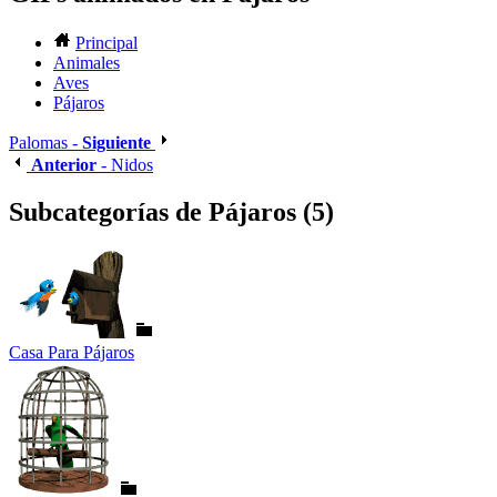
Principal
Animales
Aves
Pájaros
Palomas -
Siguiente
Anterior
- Nidos
Subcategorías de Pájaros (5)
Casa Para Pájaros