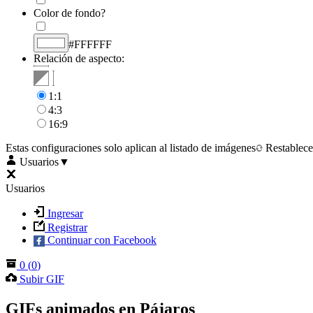
Color de fondo?
#FFFFFF
Relación de aspecto:
1:1
4:3
16:9
Estas configuraciones solo aplican al listado de imágenes
Restablece
Usuarios
▼
Usuarios
Ingresar
Registrar
Continuar con Facebook
0
(
0
)
Subir GIF
GIFs animados en Pájaros