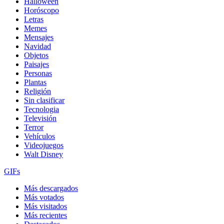
Halloween
Horóscopo
Letras
Memes
Mensajes
Navidad
Objetos
Paisajes
Personas
Plantas
Religión
Sin clasificar
Tecnologia
Televisión
Terror
Vehículos
Videojuegos
Walt Disney
GIFs
Más descargados
Más votados
Más visitados
Más recientes