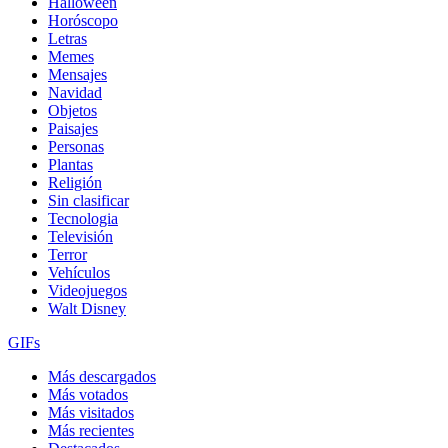
Halloween
Horóscopo
Letras
Memes
Mensajes
Navidad
Objetos
Paisajes
Personas
Plantas
Religión
Sin clasificar
Tecnologia
Televisión
Terror
Vehículos
Videojuegos
Walt Disney
GIFs
Más descargados
Más votados
Más visitados
Más recientes