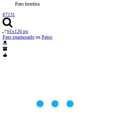
Pato hembra
#7231
91x126 px
Pato enamorado
en
Patos