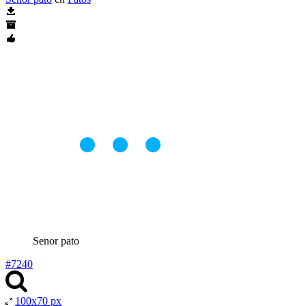
Senor pato
#7240
100x70 px