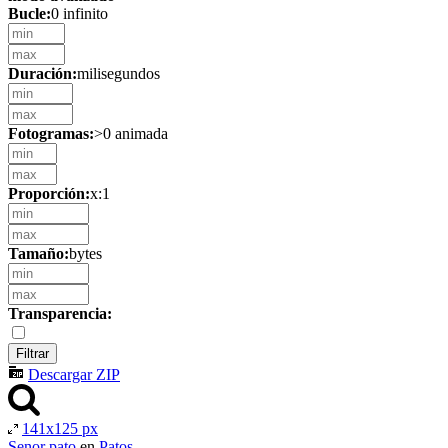
Bucle:
0 infinito
Duración:
milisegundos
Fotogramas:
>0 animada
Proporción:
x:1
Tamaño:
bytes
Transparencia:
Descargar ZIP
141x125 px
Senor pato
en
Patos