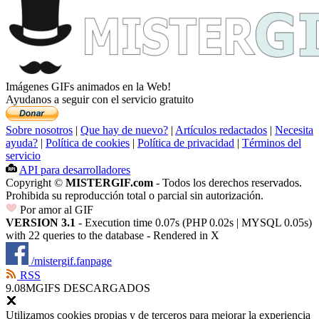
Imágenes GIFs animados en la Web!
Ayudanos a seguir con el servicio gratuito
Sobre nosotros
|
Que hay de nuevo?
|
Artículos redactados
|
Necesita
ayuda?
|
Política de cookies
|
Política de privacidad
|
Términos del
servicio
API para desarrolladores
Copyright ©
MISTERGIF.com
- Todos los derechos reservados.
Prohibida su reproducción total o parcial sin autorización.
Por amor al GIF
VERSION 3.1
- Execution time 0.07s (PHP 0.02s | MYSQL 0.05s)
with 22 queries to the database - Rendered in
X
/mistergif.fanpage
RSS
9.08M
GIFS DESCARGADOS
Utilizamos cookies propias y de terceros para mejorar la experiencia