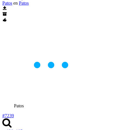
Patos
en
Patos
Patos
#7239