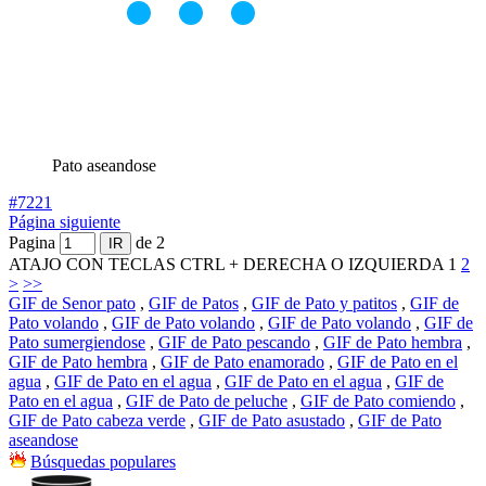
Pato aseandose
#7221
Página siguiente
Pagina
de 2
ATAJO CON TECLAS CTRL + DERECHA O IZQUIERDA
1
2
>
>>
GIF de Senor pato
,
GIF de Patos
,
GIF de Pato y patitos
,
GIF de
Pato volando
,
GIF de Pato volando
,
GIF de Pato volando
,
GIF de
Pato sumergiendose
,
GIF de Pato pescando
,
GIF de Pato hembra
,
GIF de Pato hembra
,
GIF de Pato enamorado
,
GIF de Pato en el
agua
,
GIF de Pato en el agua
,
GIF de Pato en el agua
,
GIF de
Pato en el agua
,
GIF de Pato de peluche
,
GIF de Pato comiendo
,
GIF de Pato cabeza verde
,
GIF de Pato asustado
,
GIF de Pato
aseandose
Búsquedas populares