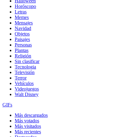
Halloween
Horóscopo
Letras
Memes
Mensajes
Navidad
Objetos
Paisajes
Personas
Plantas
Religión
Sin clasificar
Tecnologia
Televisión
Terror
Vehículos
Videojuegos
Walt Disney
GIFs
Más descargados
Más votados
Más visitados
Más recientes