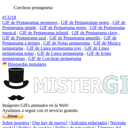
Corcheas pentagrama
#13218
GIF de Pentagramas pequenos
,
GIF de Pentagramas negro
,
GIF de
Pentagrama simple
,
GIF de Pentagrama negro
,
GIF de Pentagrama
musical
,
GIF de Pentagrama infantil
,
GIF de Pentagrama clave
,
GIF de Pentagrama azul
,
GIF de Pentagrama amarillo
,
GIF de
Pentagrama a tiempo
,
GIF de Notas pentagrama
,
GIF de Musica
pentagrama
,
GIF de Linea pentagrama rojo
,
GIF de Linea
pentagrama notas
,
GIF de Linea pentagrama
,
GIF de Icono
pentagramas
,
GIF de Corcheas pentagrama
Búsquedas populares
Imágenes GIFs animados en la Web!
Ayudanos a seguir con el servicio gratuito
Sobre nosotros
|
Que hay de nuevo?
|
Artículos redactados
|
Necesita
ayuda?
|
Política de cookies
|
Política de privacidad
|
Términos del