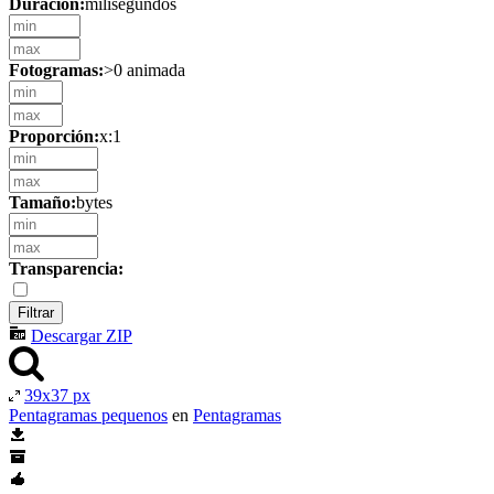
Duración:
milisegundos
Fotogramas:
>0 animada
Proporción:
x:1
Tamaño:
bytes
Transparencia:
Descargar ZIP
39x37 px
Pentagramas pequenos
en
Pentagramas