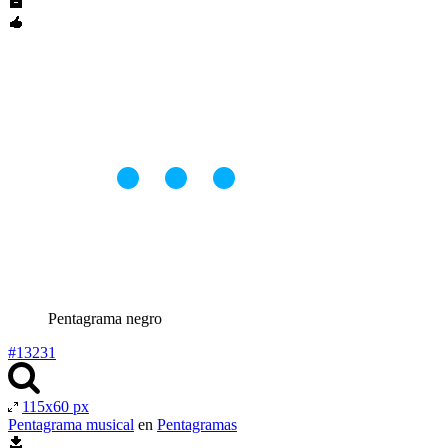
Pentagrama negro
#13231
115x60 px
Pentagrama musical
en
Pentagramas