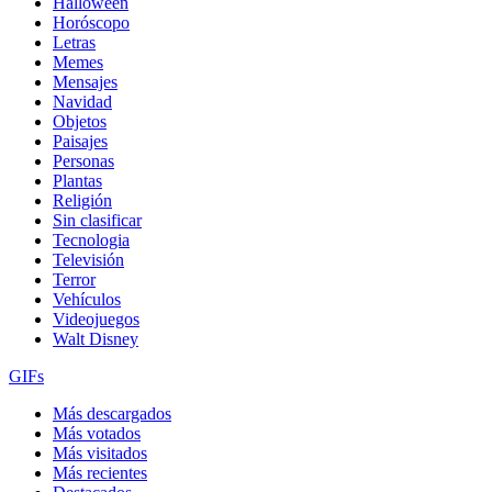
Halloween
Horóscopo
Letras
Memes
Mensajes
Navidad
Objetos
Paisajes
Personas
Plantas
Religión
Sin clasificar
Tecnologia
Televisión
Terror
Vehículos
Videojuegos
Walt Disney
GIFs
Más descargados
Más votados
Más visitados
Más recientes