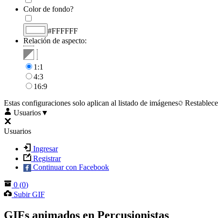
Color de fondo?
#FFFFFF
Relación de aspecto:
1:1
4:3
16:9
Estas configuraciones solo aplican al listado de imágenes
Restablece
Usuarios
▼
Usuarios
Ingresar
Registrar
Continuar con Facebook
0
(
0
)
Subir GIF
GIFs animados en Percusionistas