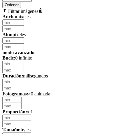
Filtrar imágenes
Ancho:
pixeles
Alto:
pixeles
modo avanzado
Bucle:
0 infinito
Duración:
milisegundos
Fotogramas:
>0 animada
Proporción:
x:1
Tamaño:
bytes