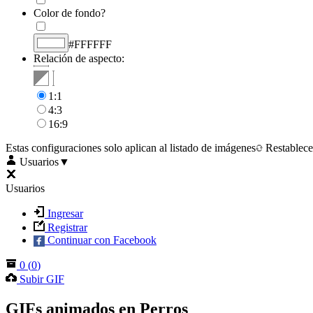
Color de fondo?
#FFFFFF
Relación de aspecto:
1:1
4:3
16:9
Estas configuraciones solo aplican al listado de imágenes
Restablece
Usuarios
▼
Usuarios
Ingresar
Registrar
Continuar con Facebook
0
(
0
)
Subir GIF
GIFs animados en Perros