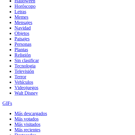
Halloween
Horóscopo
Letras
Memes
Mensajes
Navidad
Objetos
Paisajes
Personas
Plantas
Religión
Sin clasificar
Tecnologia
Televisión
Terror
Vehículos
Videojuegos
Walt Disney
GIFs
Más descargados
Más votados
Más visitados
Más recientes