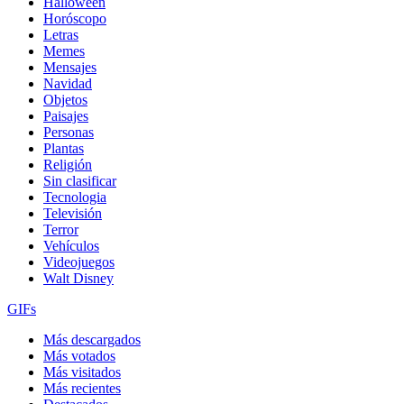
Halloween
Horóscopo
Letras
Memes
Mensajes
Navidad
Objetos
Paisajes
Personas
Plantas
Religión
Sin clasificar
Tecnologia
Televisión
Terror
Vehículos
Videojuegos
Walt Disney
GIFs
Más descargados
Más votados
Más visitados
Más recientes