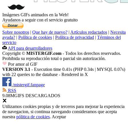
Imágenes GIFs animados en la Web!
Ayudanos a seguir con el servicio gratuito
Sobre nosotros
|
Que hay de nuevo?
|
Artículos redactados
|
Necesita
ayuda?
|
Política de cookies
|
Política de privacidad
|
Términos del
servicio
API para desarrolladores
Copyright ©
MISTERGIF.com
- Todos los derechos reservados.
Prohibida su reproducción total o parcial sin autorización.
Por amor al GIF
VERSION 3.1
- Execution time 0.41s (PHP 0.34s | MYSQL 0.07s)
with 22 queries to the database - Rendered in
X
/mistergif.fanpage
RSS
9.08M
GIFS DESCARGADOS
Utilizamos cookies propias y de terceros para mejorar la experiencia
de navegacion, si continua navegando consideramos que acepta
nuestra
pólitica de cookies
.
Aceptar