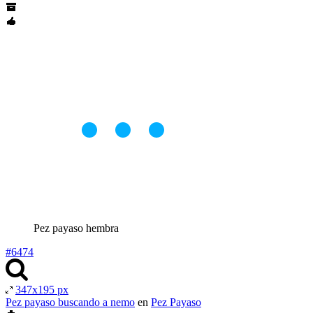
Pez payaso hembra
#6474
347x195 px
Pez payaso buscando a nemo
en
Pez Payaso