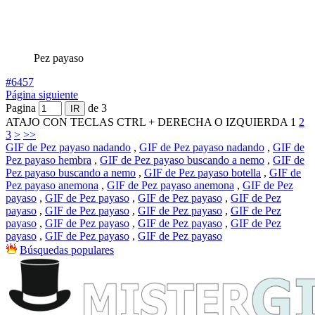
Pez payaso
#6457
Página siguiente
Pagina
de 3
ATAJO CON TECLAS CTRL + DERECHA O IZQUIERDA
1
2
3
>
>>
GIF de Pez payaso nadando
,
GIF de Pez payaso nadando
,
GIF de
Pez payaso hembra
,
GIF de Pez payaso buscando a nemo
,
GIF de
Pez payaso buscando a nemo
,
GIF de Pez payaso botella
,
GIF de
Pez payaso anemona
,
GIF de Pez payaso anemona
,
GIF de Pez
payaso
,
GIF de Pez payaso
,
GIF de Pez payaso
,
GIF de Pez
payaso
,
GIF de Pez payaso
,
GIF de Pez payaso
,
GIF de Pez
payaso
,
GIF de Pez payaso
,
GIF de Pez payaso
,
GIF de Pez
payaso
,
GIF de Pez payaso
,
GIF de Pez payaso
Búsquedas populares