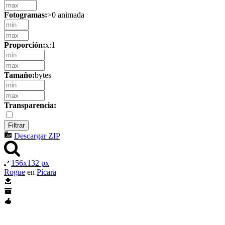
Fotogramas:
>0 animada
Proporción:
x:1
Tamaño:
bytes
Transparencia:
Descargar ZIP
156x132 px
Rogue
en
Pícara