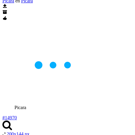
Picara
en
Pícara
Picara
#14970
200x144 px