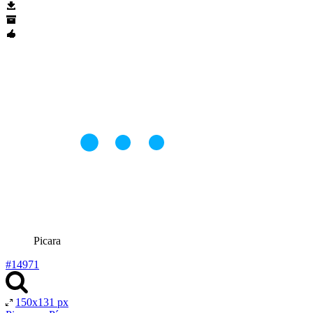
Picara
#14971
150x131 px