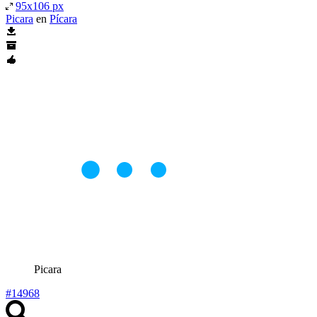
95x106 px
Picara
en
Pícara
Picara
#14968