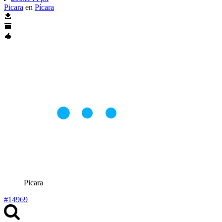
Picara
en
Pícara
Picara
#14969