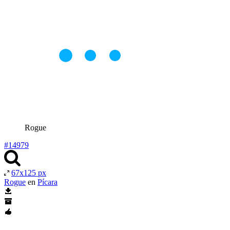
Rogue
#14979
67x125 px
Rogue
en
Pícara