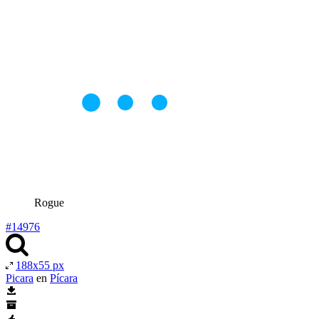
Rogue
#14976
188x55 px
Picara
en
Pícara