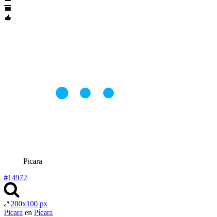
Picara
#14972
200x100 px
Picara
en
Pícara