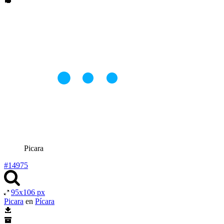
Picara
#14975
95x106 px
Picara
en
Pícara