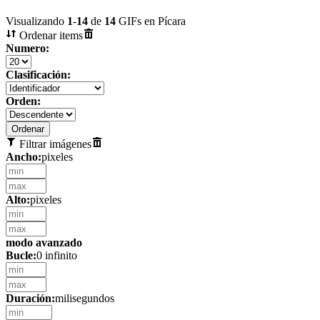
Visualizando
1
-
14
de
14
GIFs en Pícara
Ordenar items
Numero:
Clasificación:
Orden:
Filtrar imágenes
Ancho:
pixeles
Alto:
pixeles
modo avanzado
Bucle:
0 infinito
Duración:
milisegundos