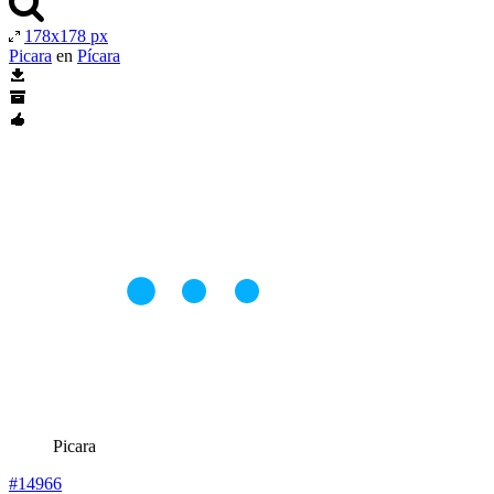
178x178 px
Picara
en
Pícara
Picara
#14966