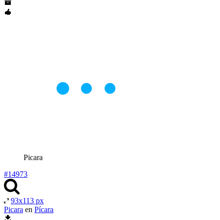
Picara
#14973
93x113 px
Picara
en
Pícara