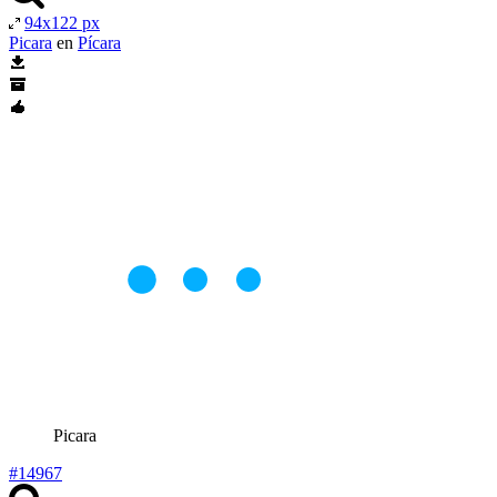
94x122 px
Picara
en
Pícara
Picara
#14967