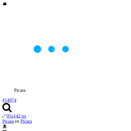
Picara
#14974
95x142 px
Picara
en
Pícara