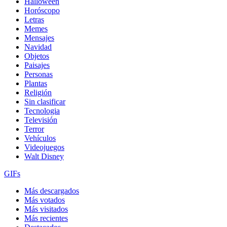
Halloween
Horóscopo
Letras
Memes
Mensajes
Navidad
Objetos
Paisajes
Personas
Plantas
Religión
Sin clasificar
Tecnologia
Televisión
Terror
Vehículos
Videojuegos
Walt Disney
GIFs
Más descargados
Más votados
Más visitados
Más recientes