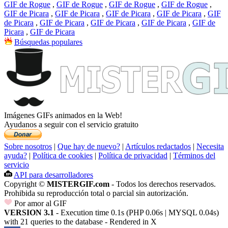
GIF de Rogue
,
GIF de Rogue
,
GIF de Rogue
,
GIF de Rogue
,
GIF de Picara
,
GIF de Picara
,
GIF de Picara
,
GIF de Picara
,
GIF
de Picara
,
GIF de Picara
,
GIF de Picara
,
GIF de Picara
,
GIF de
Picara
,
GIF de Picara
Búsquedas populares
Imágenes GIFs animados en la Web!
Ayudanos a seguir con el servicio gratuito
Sobre nosotros
|
Que hay de nuevo?
|
Artículos redactados
|
Necesita
ayuda?
|
Política de cookies
|
Política de privacidad
|
Términos del
servicio
API para desarrolladores
Copyright ©
MISTERGIF.com
- Todos los derechos reservados.
Prohibida su reproducción total o parcial sin autorización.
Por amor al GIF
VERSION 3.1
- Execution time 0.1s (PHP 0.06s | MYSQL 0.04s)
with 21 queries to the database - Rendered in
X