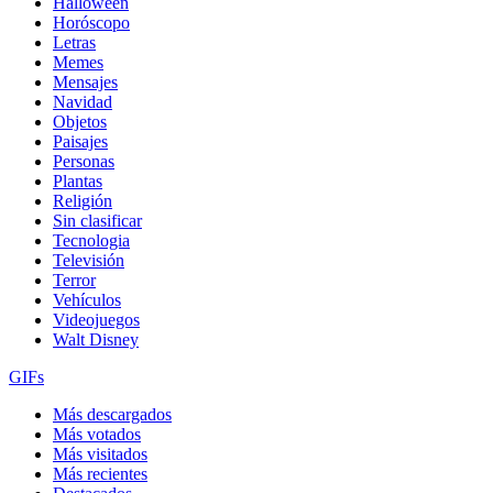
Halloween
Horóscopo
Letras
Memes
Mensajes
Navidad
Objetos
Paisajes
Personas
Plantas
Religión
Sin clasificar
Tecnologia
Televisión
Terror
Vehículos
Videojuegos
Walt Disney
GIFs
Más descargados
Más votados
Más visitados
Más recientes