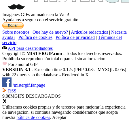
Imágenes GIFs animados en la Web!
Ayudanos a seguir con el servicio gratuito
Sobre nosotros
|
Que hay de nuevo?
|
Artículos redactados
|
Necesita
ayuda?
|
Política de cookies
|
Política de privacidad
|
Términos del
servicio
API para desarrolladores
Copyright ©
MISTERGIF.com
- Todos los derechos reservados.
Prohibida su reproducción total o parcial sin autorización.
Por amor al GIF
VERSION 3.1
- Execution time 0.12s (PHP 0.08s | MYSQL 0.05s)
with 22 queries to the database - Rendered in
X
/mistergif.fanpage
RSS
9.08M
GIFS DESCARGADOS
Utilizamos cookies propias y de terceros para mejorar la experiencia
de navegacion, si continua navegando consideramos que acepta
nuestra
pólitica de cookies
.
Aceptar