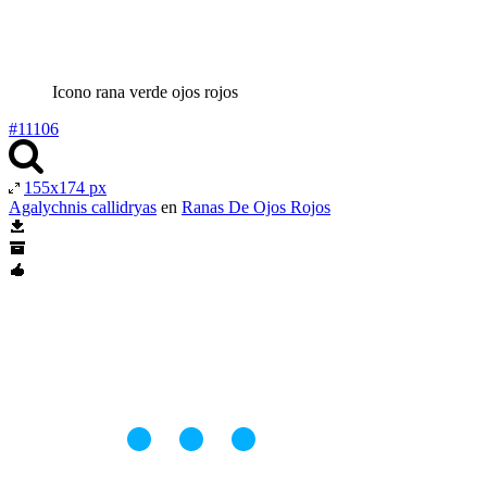
Icono rana verde ojos rojos
#11106
155x174 px
Agalychnis callidryas
en
Ranas De Ojos Rojos