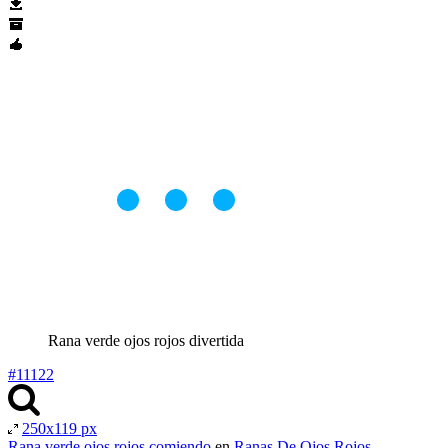
Rana verde ojos rojos divertida
#11122
250x119 px
Rana verde ojos rojos comiendo
en
Ranas De Ojos Rojos