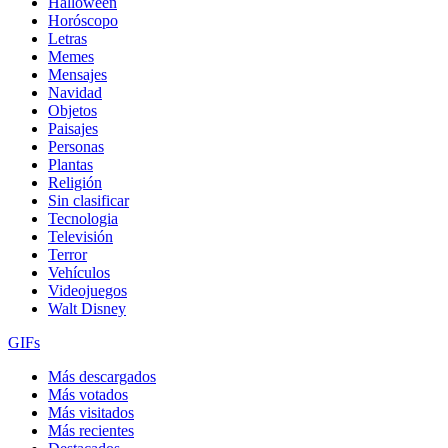
Halloween
Horóscopo
Letras
Memes
Mensajes
Navidad
Objetos
Paisajes
Personas
Plantas
Religión
Sin clasificar
Tecnologia
Televisión
Terror
Vehículos
Videojuegos
Walt Disney
GIFs
Más descargados
Más votados
Más visitados
Más recientes