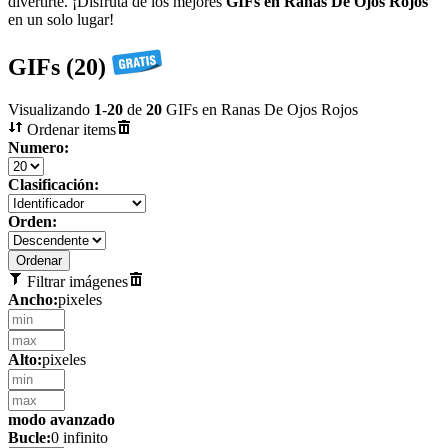
divertirte. ¡Disfrutá de los mejores
GIFs en Ranas De Ojos Rojos
en un solo lugar!
GIFs (20)
Visualizando
1
-
20
de
20
GIFs en Ranas De Ojos Rojos
Ordenar items
Numero:
Clasificación:
Orden:
Filtrar imágenes
Ancho:
pixeles
Alto:
pixeles
modo avanzado
Bucle:
0 infinito