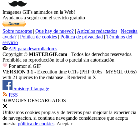
Imágenes GIFs animados en la Web!
Ayudanos a seguir con el servicio gratuito
Sobre nosotros
|
Que hay de nuevo?
|
Artículos redactados
|
Necesita
ayuda?
|
Política de cookies
|
Política de privacidad
|
Términos del
servicio
API para desarrolladores
Copyright ©
MISTERGIF.com
- Todos los derechos reservados.
Prohibida su reproducción total o parcial sin autorización.
Por amor al GIF
VERSION 3.1
- Execution time 0.11s (PHP 0.06s | MYSQL 0.05s)
with 21 queries to the database - Rendered in
X
/mistergif.fanpage
RSS
9.08M
GIFS DESCARGADOS
Utilizamos cookies propias y de terceros para mejorar la experiencia
de navegacion, si continua navegando consideramos que acepta
nuestra
pólitica de cookies
.
Aceptar