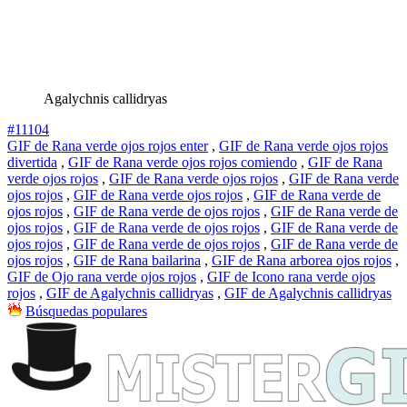
Agalychnis callidryas
#11104
GIF de Rana verde ojos rojos enter
,
GIF de Rana verde ojos rojos
divertida
,
GIF de Rana verde ojos rojos comiendo
,
GIF de Rana
verde ojos rojos
,
GIF de Rana verde ojos rojos
,
GIF de Rana verde
ojos rojos
,
GIF de Rana verde ojos rojos
,
GIF de Rana verde de
ojos rojos
,
GIF de Rana verde de ojos rojos
,
GIF de Rana verde de
ojos rojos
,
GIF de Rana verde de ojos rojos
,
GIF de Rana verde de
ojos rojos
,
GIF de Rana verde de ojos rojos
,
GIF de Rana verde de
ojos rojos
,
GIF de Rana bailarina
,
GIF de Rana arborea ojos rojos
,
GIF de Ojo rana verde ojos rojos
,
GIF de Icono rana verde ojos
rojos
,
GIF de Agalychnis callidryas
,
GIF de Agalychnis callidryas
Búsquedas populares