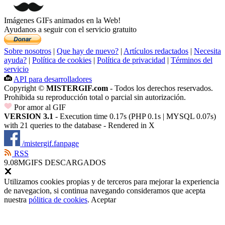
Imágenes GIFs animados en la Web!
Ayudanos a seguir con el servicio gratuito
Sobre nosotros
|
Que hay de nuevo?
|
Artículos redactados
|
Necesita
ayuda?
|
Política de cookies
|
Política de privacidad
|
Términos del
servicio
API para desarrolladores
Copyright ©
MISTERGIF.com
- Todos los derechos reservados.
Prohibida su reproducción total o parcial sin autorización.
Por amor al GIF
VERSION 3.1
- Execution time 0.17s (PHP 0.1s | MYSQL 0.07s)
with 21 queries to the database - Rendered in
X
/mistergif.fanpage
RSS
9.08M
GIFS DESCARGADOS
Utilizamos cookies propias y de terceros para mejorar la experiencia
de navegacion, si continua navegando consideramos que acepta
nuestra
pólitica de cookies
.
Aceptar