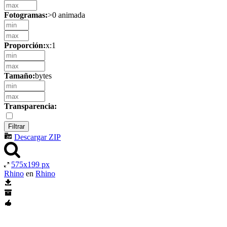
Fotogramas:
>0 animada
Proporción:
x:1
Tamaño:
bytes
Transparencia:
Descargar ZIP
575x199 px
Rhino
en
Rhino