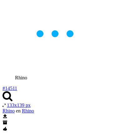
Rhino
#14511
133x139 px
Rhino
en
Rhino