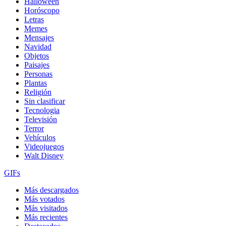
Halloween
Horóscopo
Letras
Memes
Mensajes
Navidad
Objetos
Paisajes
Personas
Plantas
Religión
Sin clasificar
Tecnologia
Televisión
Terror
Vehículos
Videojuegos
Walt Disney
GIFs
Más descargados
Más votados
Más visitados
Más recientes