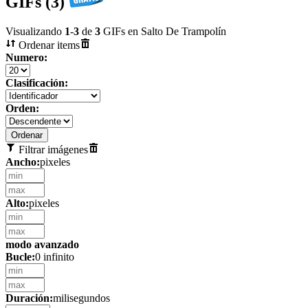
GIFs (3)
Visualizando
1
-
3
de
3
GIFs en Salto De Trampolín
Ordenar items
Numero:
Clasificación:
Orden:
Filtrar imágenes
Ancho:
pixeles
Alto:
pixeles
modo avanzado
Bucle:
0 infinito
Duración:
milisegundos