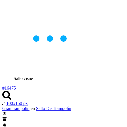
Salto cisne
#16475
100x150 px
Gran trampolin
en
Salto De Trampolín