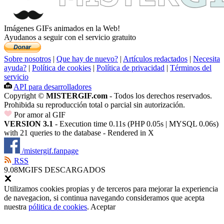
Imágenes GIFs animados en la Web!
Ayudanos a seguir con el servicio gratuito
Sobre nosotros
|
Que hay de nuevo?
|
Artículos redactados
|
Necesita
ayuda?
|
Política de cookies
|
Política de privacidad
|
Términos del
servicio
API para desarrolladores
Copyright ©
MISTERGIF.com
- Todos los derechos reservados.
Prohibida su reproducción total o parcial sin autorización.
Por amor al GIF
VERSION 3.1
- Execution time 0.11s (PHP 0.05s | MYSQL 0.06s)
with 21 queries to the database - Rendered in
X
/mistergif.fanpage
RSS
9.08M
GIFS DESCARGADOS
Utilizamos cookies propias y de terceros para mejorar la experiencia
de navegacion, si continua navegando consideramos que acepta
nuestra
pólitica de cookies
.
Aceptar