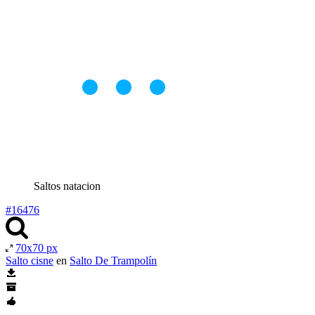
Saltos natacion
#16476
70x70 px
Salto cisne
en
Salto De Trampolín