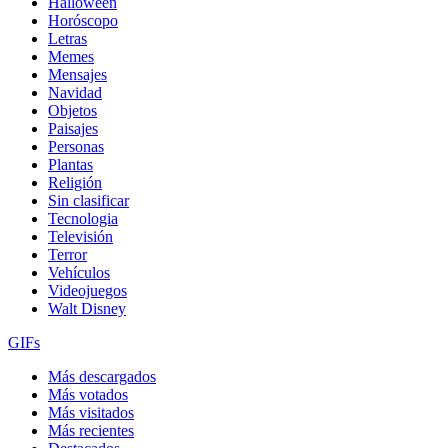
Halloween
Horóscopo
Letras
Memes
Mensajes
Navidad
Objetos
Paisajes
Personas
Plantas
Religión
Sin clasificar
Tecnologia
Televisión
Terror
Vehículos
Videojuegos
Walt Disney
GIFs
Más descargados
Más votados
Más visitados
Más recientes