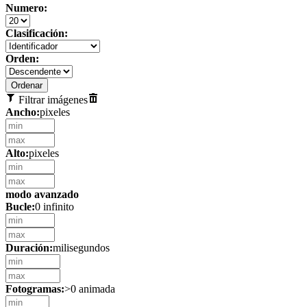
Numero:
Clasificación:
Orden:
Filtrar imágenes
Ancho:
pixeles
Alto:
pixeles
modo avanzado
Bucle:
0 infinito
Duración:
milisegundos
Fotogramas:
>0 animada