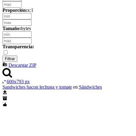
Proporción:
x:1
Tamaño:
bytes
Transparencia:
Descargar ZIP
600x793 px
Sandwiches bacon lechuga y tomate
en
Sándwiches