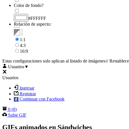
Color de fondo?
#FFFFFF
Relación de aspecto:
1:1
4:3
16:9
Estas configuraciones solo aplican al listado de imágenes
Restablece
Usuarios
▼
Usuarios
Ingresar
Registrar
Continuar con Facebook
0
(
0
)
Subir GIF
GIFs animados en Sándwiches